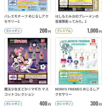
バレエモチーフ めじるしアク
はしもとみおのブレーメンの
セサリー2
音楽隊彫ってみた。2
200
1,000
ガシャポン
プレミアム
円
円
魔法少女まどか☆マギカ マス
MONYO FRIENDS めじるしア
コットコレクション
クセサリー
400
300
ガシャポン
ガシャポン
円
円