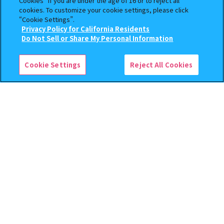
Cookies” if you are under the age of 16 or to reject all
ストリームバーサス） あそーと
cookies. To customize your cookie settings, please click
コレクション
“Cookie Settings”.
Privacy Policy for California Residents
400
400
この商品が売っているお店
オンライン
オンライン
円
円
Do Not Sell or Share My Personal Information
予約
予約
Cookie Settings
Reject All Cookies
逆転裁判 つまんでつなげて
クレヨンしんちゃん まちぼ
ますこっと【2次】
うけ８ 『映画クレヨンしんち
ゃん 暗黒タマタマ大追跡』【2
次：2026年12月発送】
400
300
オンライン
オンライン
円
円