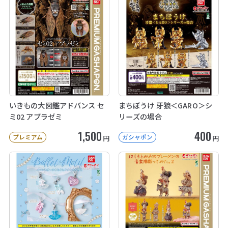
いきもの大図鑑アドバンス セ
まちぼうけ 牙狼＜GARO＞シ
ミ02 アブラゼミ
リーズの場合
1,500
400
プレミアム
ガシャポン
円
円