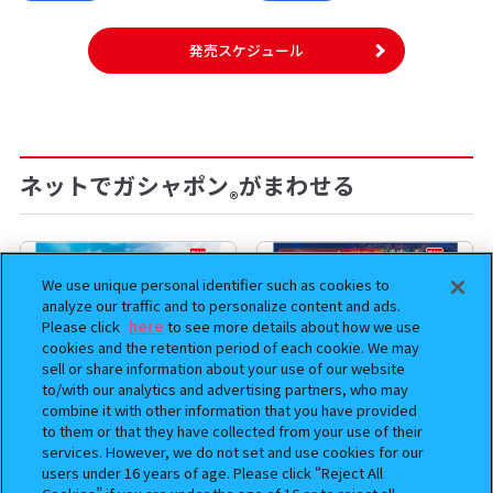
発売スケジュール
ネットでガシャポン
がまわせる
®
We use unique personal identifier such as cookies to
analyze our traffic and to personalize content and ads.
Please click
here
to see more details about how we use
cookies and the retention period of each cookie. We may
sell or share information about your use of our website
to/with our analytics and advertising partners, who may
combine it with other information that you have provided
to them or that they have collected from your use of their
services. However, we do not set and use cookies for our
users under 16 years of age. Please click “Reject All
まちぼうけ キン肉マン3
機動戦士ガンダム EXVS.（エク