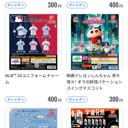
300
400
ガシャポン
ガシャポン
円
円
MLB™ 3Dユニフォームチャー
映画クレヨンしんちゃん 奇々
ム
怪々！ オラの妖怪バケ～ション
スイングマスコット
400
300
ガシャポン
ガシャポン
円
円