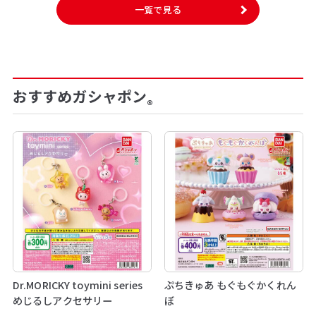
一覧で見る
おすすめガシャポン
®
Dr.MORICKY toymini series
ぷちきゅあ もぐもぐかくれん
めじるしアクセサリー
ぼ