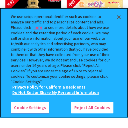
予約
予約
We use unique personal identifier such as cookies to
analyze our traffic and to personalize content and ads.
Please click
here
to see more details about how we use
cookies and the retention period of each cookie. We may
sell or share information about your use of our website
to/with our analytics and advertising partners, who may
combine it with other information that you have provided
to them or that they have collected from your use of their
BOUNTY HUNTER 『スカル
おジャ魔女どれみ めじるし
services. However, we do not set and use cookies for our
くん』ミニチュアフィギュアコ
アクセサリー ポロンタップ
users under 16 years of age. Please click “Reject All
Cookies” if you are under the age of 16 or to reject all
レクション２
ver. 2
cookies. To customize your cookie settings, please click
500
300
“Cookie Settings”.
オンライン
オンライン
円
円
Privacy Policy for California Residents
この商品が売っているお店
Do Not Sell or Share My Personal Information
予約
予約
Cookie Settings
Reject All Cookies