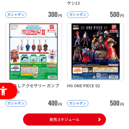
ケシ13
300
500
ガシャポン
ガシャポン
円
円
めじるしアクセサリー ガンプ
HG ONE PIECE 02
ラくんⅡ
400
500
ガシャポン
ガシャポン
円
円
発売スケジュール