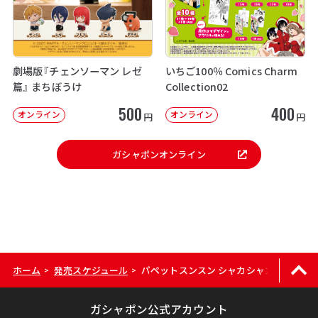
劇場版『チェンソーマン レゼ
いちご100％ Comics Charm
篇』 まちぼうけ
Collection02
500
400
オンライン
オンライン
円
円
ガシャポンオンライン
ホーム
発売スケジュール
パペットスンスン シャカシャカキャンデ
>
>
ガシャポン公式アカウント