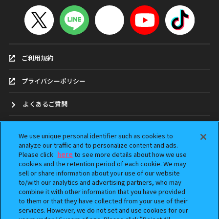
ご利用規約
プライバシーポリシー
よくあるご質問
お問合せ
We use unique personal identifier such as cookies to
analyze our traffic and to personalize content and ads.
ガシャポンどこ？
Please click
here
to see more details about how we use
cookies and the retention period of each cookie. We may
sell or share information about your use of our website
アンケート
to/with our analytics and advertising partners, who may
combine it with other information that you have provided
ウェブアクセシビリティ方針
to them or that they have collected from your use of their
services. However, we do not set and use cookies for our
Do Not Sell or Share My Personal Information