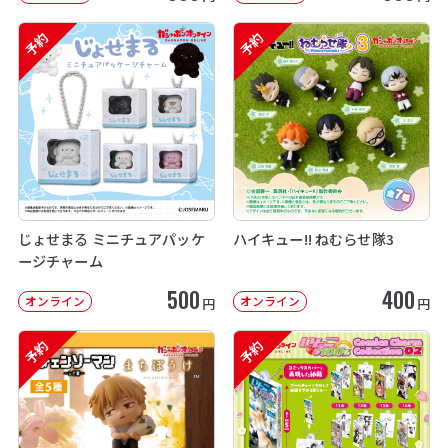
予約
予約
じょせまる ミニチュアパッケ
ハイキュー!! ねむらせ隊3
ージチャーム
500
400
オンライン
オンライン
円
円
予約
予約