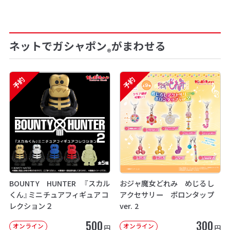
ネットでガシャポン
がまわせる
®
予約
予約
BOUNTY HUNTER 『スカル
おジャ魔女どれみ めじるし
くん』ミニチュアフィギュアコ
アクセサリー ポロンタップ
レクション２
ver. 2
500
300
オンライン
オンライン
円
円