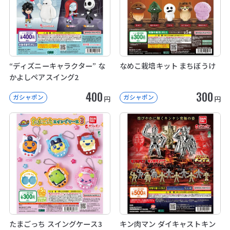
“ディズニーキャラクター” な
なめこ栽培キット まちぼうけ
かよしペアスイング2
400
300
ガシャポン
ガシャポン
円
円
たまごっち スイングケース3
キン肉マン ダイキャストキン