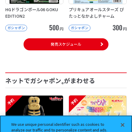
HGドラゴンボール06 GOKU
プリキュアオールスターズ ぴ
EDITION2
たっとなかよしチャーム
500
300
ガシャポン
ガシャポン
円
円
発売スケジュール
ネットでガシャポン
がまわせる
®
予約
予約
We use unique personal identifier such as cookies to
analyze our traffic and to personalize content and ads.