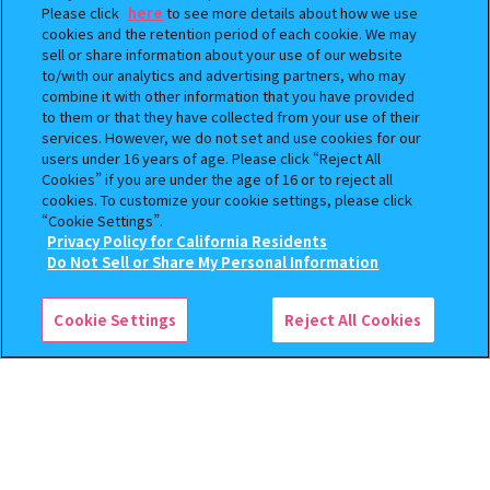
Please click
here
to see more details about how we use
cookies and the retention period of each cookie. We may
sell or share information about your use of our website
to/with our analytics and advertising partners, who may
combine it with other information that you have provided
BOUNTY HUNTER 『スカル
おジャ魔女どれみ めじるし
to them or that they have collected from your use of their
くん』ミニチュアフィギュアコ
アクセサリー ポロンタップ
services. However, we do not set and use cookies for our
レクション２
ver. 2
users under 16 years of age. Please click “Reject All
Cookies” if you are under the age of 16 or to reject all
500
300
オンライン
オンライン
円
円
cookies. To customize your cookie settings, please click
“Cookie Settings”.
Privacy Policy for California Residents
予約
予約
この商品が売っているお店
Do Not Sell or Share My Personal Information
Cookie Settings
Reject All Cookies
じょせまる ミニチュアパッケ
ハイキュー!! ねむらせ隊3
ージチャーム