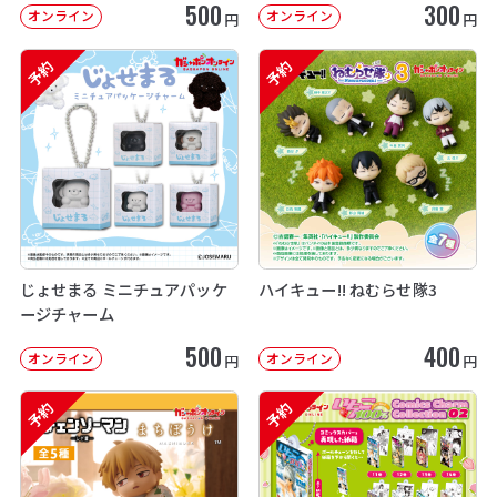
500
300
オンライン
オンライン
円
円
予約
予約
じょせまる ミニチュアパッケ
ハイキュー!! ねむらせ隊3
ージチャーム
500
400
オンライン
オンライン
円
円
予約
予約