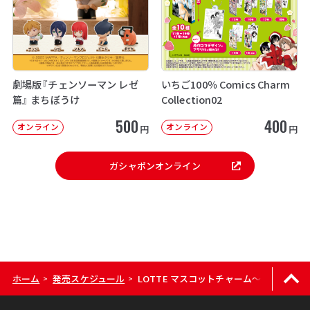
劇場版『チェンソーマン レゼ
いちご100％ Comics Charm
篇』 まちぼうけ
Collection02
500
400
オンライン
オンライン
円
円
ガシャポンオンライン
ホーム
発売スケジュール
LOTTE マスコットチャーム～2025パッ
>
>