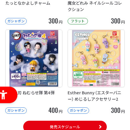
たっとなかよしチャーム
魔女どれみ ネイルシールコレ
クション
300
300
ガシャポン
フラット
円
円
鬼滅の刃 ねむらせ隊 第4弾
Esther Bunny（エスターバニ
ー） めじるしアクセサリー2
400
300
ガシャポン
ガシャポン
円
円
発売スケジュール