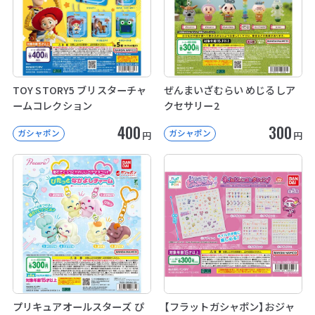
TOY STORY5 ブリスターチャ
ぜんまいざむらい めじるしア
ームコレクション
クセサリー2
400
300
ガシャポン
ガシャポン
円
円
プリキュアオールスターズ ぴ
【フラットガシャポン】おジャ