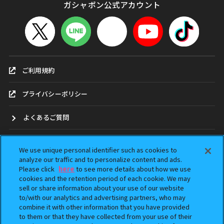
ガシャポン公式アカウント
ご利用規約
プライバシーポリシー
よくあるご質問
お問合せ
We use unique personal identifier such as cookies to
analyze our traffic and to personalize content and ads.
ガシャポンどこ？
Please click
here
to see more details about how we use
cookies and the retention period of each cookie. We may
sell or share information about your use of our website
アンケート
to/with our analytics and advertising partners, who may
combine it with other information that you have provided
ウェブアクセシビリティ方針
to them or that they have collected from your use of their