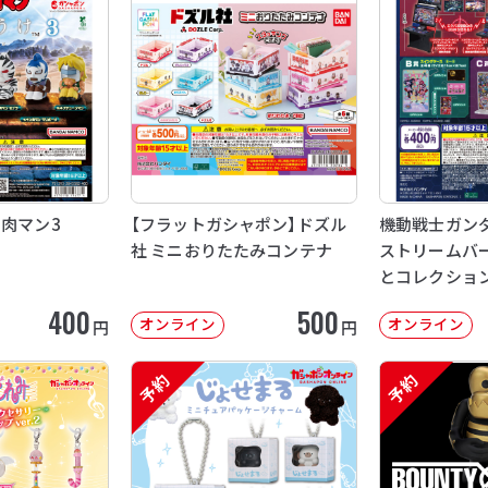
ン肉マン3
【フラットガシャポン】ドズル
機動戦士ガンダム
社 ミニおりたたみコンテナ
ストリームバー
とコレクショ
400
500
オンライン
オンライン
円
円
予約
予約