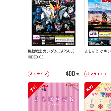
機動戦士ガンダム CAPSULE
まちぼうけ キ
INDEX 03
400
オンライン
オンライン
円
予約
予約