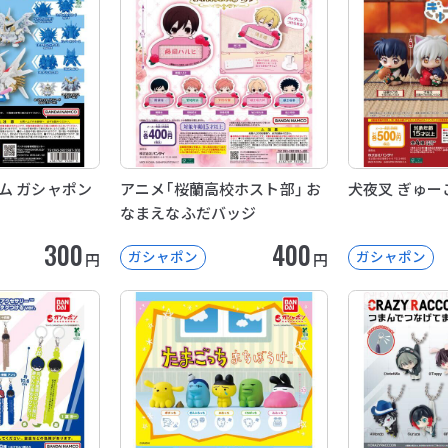
ム ガシャポン
アニメ「桜蘭高校ホスト部」 お
犬夜叉 ぎゅー
なまえなふだバッジ
300
400
ガシャポン
ガシャポン
円
円