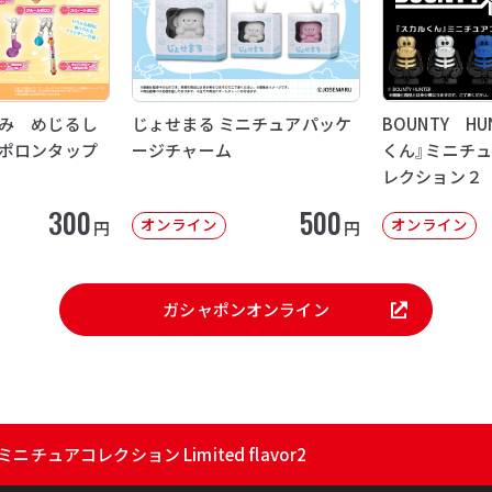
み めじるし
じょせまる ミニチュアパッケ
BOUNTY H
ポロンタップ
ージチャーム
くん』ミニチ
レクション２
300
500
オンライン
オンライン
円
円
ガシャポンオンライン
チュアコレクション Limited flavor2