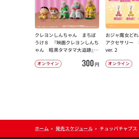
クレヨンしんちゃん まちぼ
おジャ魔女どれ
うけ８ 『映画クレヨンしんち
アクセサリー 
ゃん 暗黒タマタマ大追跡』
ver. 2
【2次：2026年12月発送】
300
オンライン
オンライン
円
ホーム
発売スケジュール
チュッパチャプス ミニ
>
>