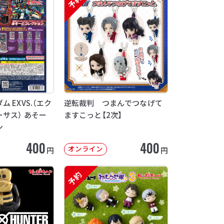
予約
 EXVS.（エク
逆転裁判 つまんでつなげて
サス） あそー
ますこっと【2次】
ン
400
400
オンライン
円
円
予約