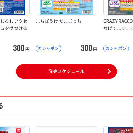
めじるしアクセ
まちぼうけ たまごっち
CRAZY RAC
シュタグつける
なげてますこ
300
300
ガシャポン
ガシャポン
円
円
発売スケジュール
る