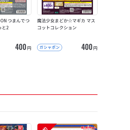
COON つまんでつ
魔法少女まどか☆マギカ マス
っと2
コットコレクション
400
400
ガシャポン
円
円