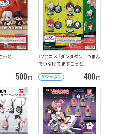
こっと
TVアニメ『ダンダダン』 つまん
でつなげてますこっと
500
400
ガシャポン
円
円