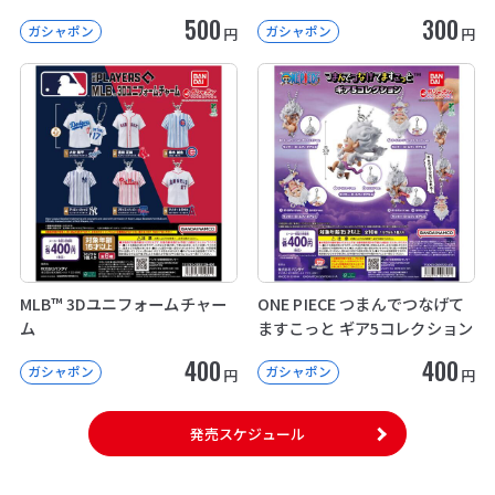
500
300
ガシャポン
ガシャポン
円
円
MLB™ 3Dユニフォームチャー
ONE PIECE つまんでつなげて
ム
ますこっと ギア5コレクション
400
400
ガシャポン
ガシャポン
円
円
発売スケジュール