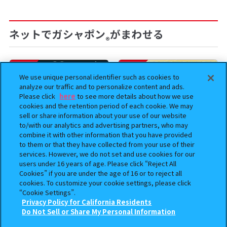
ネットでガシャポン
がまわせる
®
予約
予約
We use unique personal identifier such as cookies to
analyze our traffic and to personalize content and ads.
Please click
here
to see more details about how we use
cookies and the retention period of each cookie. We may
sell or share information about your use of our website
to/with our analytics and advertising partners, who may
combine it with other information that you have provided
to them or that they have collected from your use of their
services. However, we do not set and use cookies for our
users under 16 years of age. Please click “Reject All
BOUNTY HUNTER 『スカル
おジャ魔女どれみ めじるし
Cookies” if you are under the age of 16 or to reject all
くん』ミニチュアフィギュアコ
アクセサリー ポロンタップ
cookies. To customize your cookie settings, please click
レクション２
ver. 2
“Cookie Settings”.
Privacy Policy for California Residents
500
300
この商品が売っているお店
Do Not Sell or Share My Personal Information
オンライン
オンライン
円
円