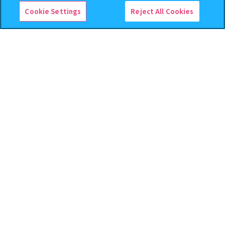
予約
予約
Cookie Settings
Reject All Cookies
じょせまる ミニチュアパッケ
ハイキュー!! ねむらせ隊3
ージチャーム
500
400
オンライン
オンライン
円
円
予約
予約