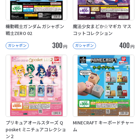
機動戦士ガンダム ガシャポン
魔法少女まどか☆マギカ マス
戦士ZERO 02
コットコレクション
300
400
ガシャポン
ガシャポン
円
円
プリキュアオールスターズ Q
MINECRAFT キーボードチャー
posket ミニチュアコレクショ
ム
ン２