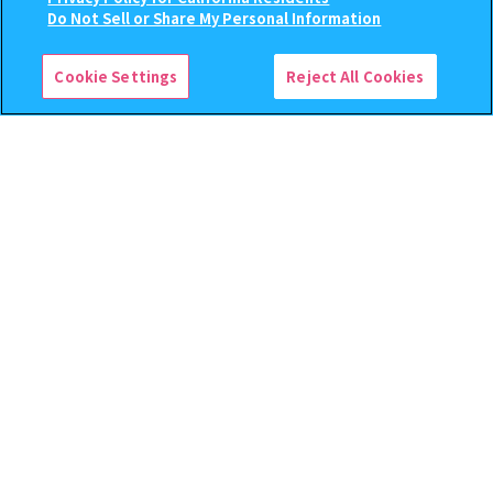
この商品が売っているお店
Do Not Sell or Share My Personal Information
予約
予約
Cookie Settings
Reject All Cookies
逆転裁判 つまんでつなげて
クレヨンしんちゃん まちぼ
ますこっと【2次】
うけ８ 『映画クレヨンしんち
ゃん 暗黒タマタマ大追跡』【2
次：2026年12月発送】
400
300
オンライン
オンライン
円
円
予約
予約