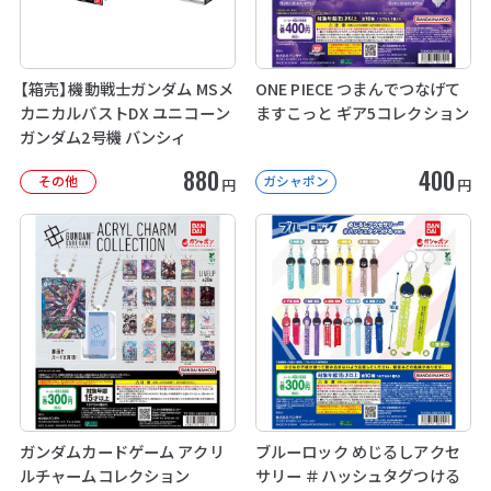
【箱売】機動戦士ガンダム MSメ
ONE PIECE つまんでつなげて
カニカルバストDX ユニコーン
ますこっと ギア5コレクション
ガンダム2号機 バンシィ
880
400
その他
ガシャポン
円
円
ガンダムカードゲーム アクリ
ブルーロック めじるしアクセ
ルチャームコレクション
サリー ＃ハッシュタグつける