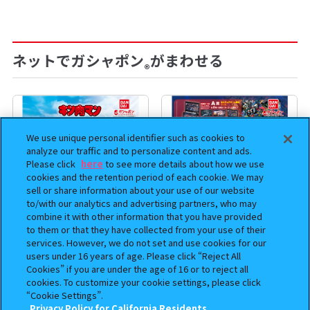
ネットでガシャポン
がまわせる
®
We use unique personal identifier such as cookies to
analyze our traffic and to personalize content and ads.
Please click
here
to see more details about how we use
cookies and the retention period of each cookie. We may
sell or share information about your use of our website
to/with our analytics and advertising partners, who may
combine it with other information that you have provided
to them or that they have collected from your use of their
services. However, we do not set and use cookies for our
まちぼうけ キン肉マン3
機動戦士ガンダム EXVS.（エク
users under 16 years of age. Please click “Reject All
ストリームバーサス） あそーと
Cookies” if you are under the age of 16 or to reject all
コレクション
cookies. To customize your cookie settings, please click
“Cookie Settings”.
400
400
オンライン
オンライン
円
円
Privacy Policy for California Residents