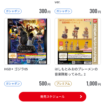
ver.
300
300
ガシャポン
ガシャポン
円
円
HGD+ ゴジラ05
はしもとみおのブレーメンの
音楽隊彫ってみた。2
500
1,000
ガシャポン
プレミアム
円
円
発売スケジュール