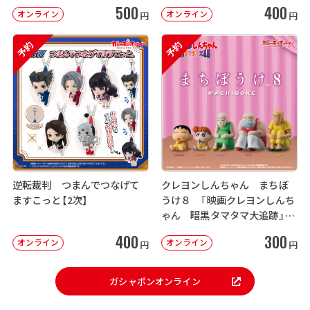
500
400
オンライン
オンライン
円
円
予約
予約
逆転裁判 つまんでつなげて
クレヨンしんちゃん まちぼ
ますこっと【2次】
うけ８ 『映画クレヨンしんち
ゃん 暗黒タマタマ大追跡』【2
次：2026年12月発送】
400
300
オンライン
オンライン
円
円
ガシャポンオンライン