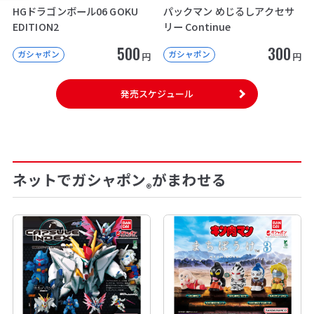
HGドラゴンボール06 GOKU
パックマン めじるしアクセサ
EDITION2
リー Continue
500
300
ガシャポン
ガシャポン
円
円
発売スケジュール
ネットでガシャポン
がまわせる
®