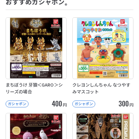
おすすめガシャポン
®
まちぼうけ 牙狼＜GARO＞シ
クレヨンしんちゃん なつやす
リーズの場合
みマスコット
400
300
ガシャポン
ガシャポン
円
円