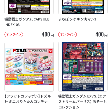
機動戦士ガンダム CAPSULE
まちぼうけ キン肉マン3
INDEX 03
400
400
オンライン
オンライン
円
円
【フラットガシャポン】ドズル
機動戦士ガンダム EXVS.（エク
社 ミニおりたたみコンテナ
ストリームバーサス） あそーと
コレクション