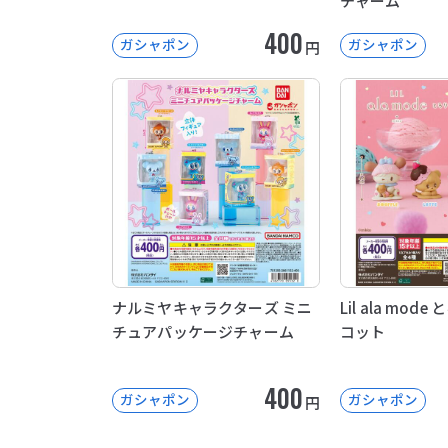
チャーム
400
ガシャポン
ガシャポン
円
ナルミヤキャラクターズ ミニ
Lil ala mo
チュアパッケージチャーム
コット
400
ガシャポン
ガシャポン
円