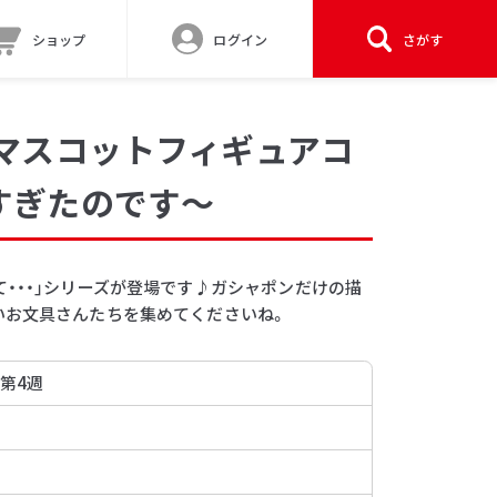
ショップ
ログイン
さがす
 マスコットフィギュアコ
すぎたのです～
・・・」シリーズが登場です♪ガシャポンだけの描
いお文具さんたちを集めてくださいね。
 第4週