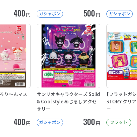
400
500
ガシャポン
ガシャポン
円
円
de とろり～んマス
サンリオキャラクターズ Solid
【フラットガシ
& Cool style めじるしアクセ
STORY ク
サリー
ー
400
300
ガシャポン
フラット
円
円