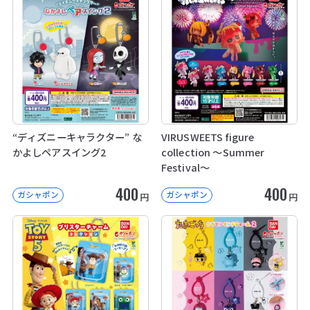
“ディズニーキャラクター” な
VIRUSWEETS figure
かよしペアスイング2
collection ～Summer
Festival～
400
400
ガシャポン
ガシャポン
円
円