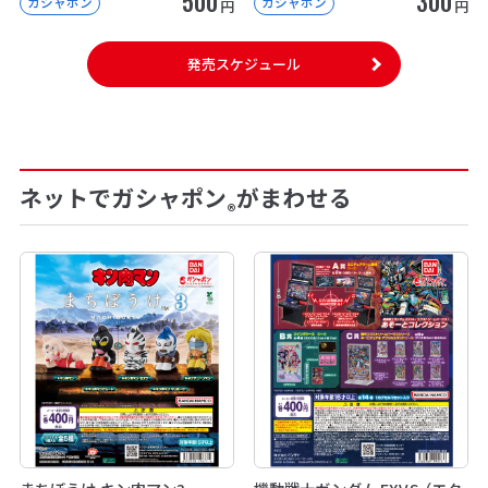
500
300
ガシャポン
ガシャポン
円
円
発売スケジュール
ネットでガシャポン
がまわせる
®