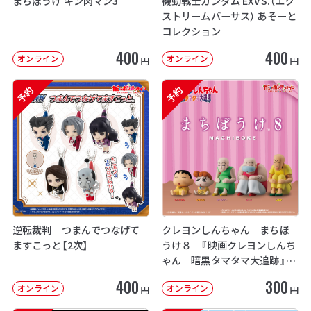
まちぼうけ キン肉マン3
機動戦士ガンダム EXVS.（エク
ストリームバーサス） あそーと
コレクション
400
400
オンライン
オンライン
円
円
予約
予約
逆転裁判 つまんでつなげて
クレヨンしんちゃん まちぼ
ますこっと【2次】
うけ８ 『映画クレヨンしんち
ゃん 暗黒タマタマ大追跡』【2
次：2026年12月発送】
400
300
オンライン
オンライン
円
円