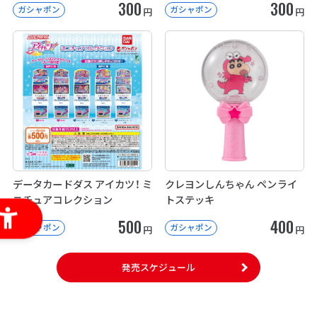
300
300
ガシャポン
ガシャポン
円
円
データカードダス アイカツ！ ミ
クレヨンしんちゃん ペンライ
ニチュアコレクション
トステッキ
500
400
ガシャポン
ガシャポン
円
円
発売スケジュール