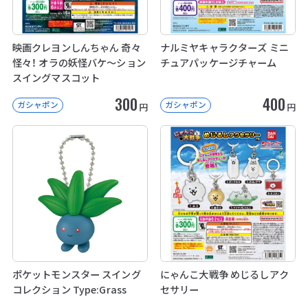
映画クレヨンしんちゃん 奇々
ナルミヤキャラクターズ ミニ
怪々！ オラの妖怪バケ～ション
チュアパッケージチャーム
スイングマスコット
300
400
ガシャポン
ガシャポン
円
円
ポケットモンスター スイング
にゃんこ大戦争 めじるしアク
コレクション Type:Grass
セサリー