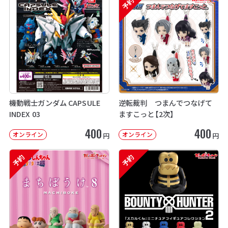
予約
機動戦士ガンダム CAPSULE
逆転裁判 つまんでつなげて
INDEX 03
ますこっと【2次】
400
400
オンライン
オンライン
円
円
予約
予約