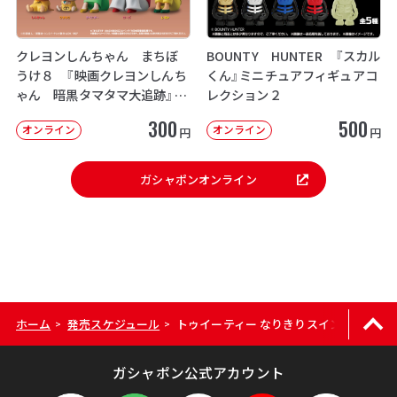
クレヨンしんちゃん まちぼ
BOUNTY HUNTER 『スカル
うけ８ 『映画クレヨンしんち
くん』ミニチュアフィギュアコ
ゃん 暗黒タマタマ大追跡』【2
レクション２
次：2026年12月発送】
300
500
オンライン
オンライン
円
円
ガシャポンオンライン
ホーム
発売スケジュール
トゥイーティー なりきりスイング
>
>
ガシャポン公式アカウント