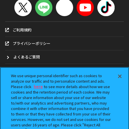
ご利用規約
プライバシーポリシー
よくあるご質問
お問合せ
We use unique personal identifier such as cookies to
analyze our traffic and to personalize content and ads.
ガシャポンどこ？
Please click
here
to see more details about how we use
cookies and the retention period of each cookie. We may
sell or share information about your use of our website
アンケート
to/with our analytics and advertising partners, who may
combine it with other information that you have provided
ウェブアクセシビリティ方針
to them or that they have collected from your use of their
services. However, we do not set and use cookies for our
Do Not Sell or Share My Personal Information
users under 16 years of age. Please click “Reject All