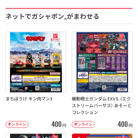
ネットでガシャポン
がまわせる
®
まちぼうけ キン肉マン3
機動戦士ガンダム EXVS.（エク
ストリームバーサス） あそーと
コレクション
400
400
オンライン
オンライン
円
円