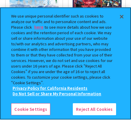
We use unique personal identifier such as cookies to
analyze our traffic and to personalize content and ads.
Please click
here
to see more details about how we use
cookies and the retention period of each cookie. We may
sell or share information about your use of our website
to/with our analytics and advertising partners, who may
combine it with other information that you have provided
まちぼうけ キン肉マン3
機動戦士ガンダム EXVS.（エク
to them or that they have collected from your use of their
ストリームバーサス） あそーと
services. However, we do not set and use cookies for our
コレクション
users under 16 years of age. Please click “Reject All
Cookies” if you are under the age of 16 or to reject all
400
400
cookies. To customize your cookie settings, please click
オンライン
オンライン
円
円
“Cookie Settings”.
Privacy Policy for California Residents
予約
この商品が売っているお店
Do Not Sell or Share My Personal Information
Cookie Settings
Reject All Cookies