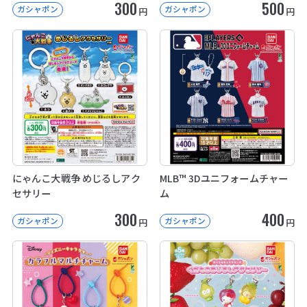
300
500
ガシャポン
ガシャポン
円
円
にゃんこ大戦争 めじるしアク
MLB™ 3Dユニフォームチャー
セサリー
ム
300
400
ガシャポン
ガシャポン
円
円