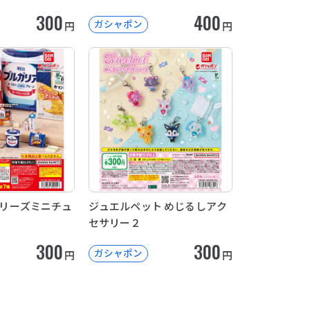
300
400
ガシャポン
円
円
品シリーズミニチュ
ジュエルペット めじるしアク
セサリー２
300
300
ガシャポン
円
円