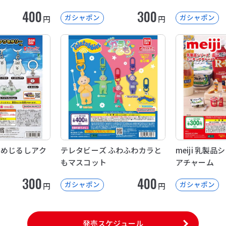
400
300
ガシャポン
ガシャポン
円
円
 めじるしアク
テレタビーズ ふわふわカラと
meiji 乳製
もマスコット
アチャーム
300
400
ガシャポン
ガシャポン
円
円
発売スケジュール