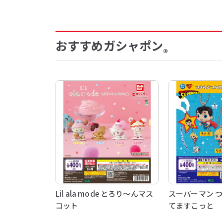
おすすめガシャポン
®
Lil ala mode とろり～んマス
スーパーマン 
コット
てますこっと