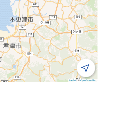
Leaflet
|
©
OpenStreetMap