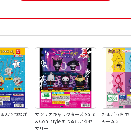
つまんでつなげ
サンリオキャラクターズ Solid
たまごっち カ
& Cool style めじるしアクセ
ャーム２
サリー