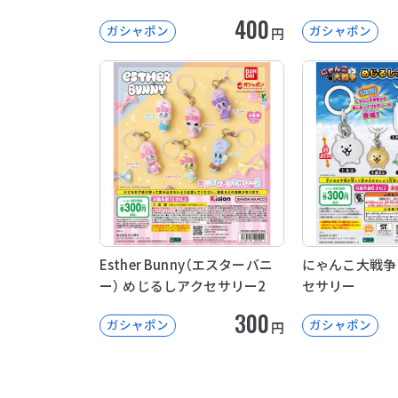
400
ガシャポン
ガシャポン
円
Esther Bunny（エスターバニ
にゃんこ大戦争
ー） めじるしアクセサリー2
セサリー
300
ガシャポン
ガシャポン
円