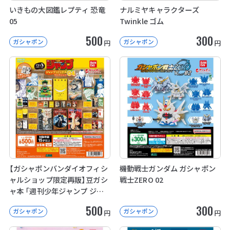
いきもの大図鑑レプティ 恐竜
ナルミヤキャラクターズ
05
Twinkle ゴム
500
300
ガシャポン
ガシャポン
円
円
【ガシャポンバンダイオフィシ
機動戦士ガンダム ガシャポン
ャルショップ限定再販】豆ガシ
戦士ZERO 02
ャ本 「週刊少年ジャンプ ジャ
ンプコミックスコレクション」
500
300
ガシャポン
ガシャポン
04
円
円