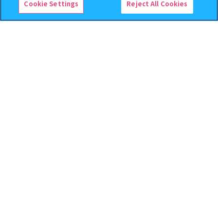
Cookie Settings
Reject All Cookies
逆転裁判 つまんでつなげて
クレヨンしんちゃん まちぼ
ますこっと【2次】
うけ８ 『映画クレヨンしんち
ゃん 暗黒タマタマ大追跡』【2
次：2026年12月発送】
400
300
オンライン
オンライン
円
円
予約
予約