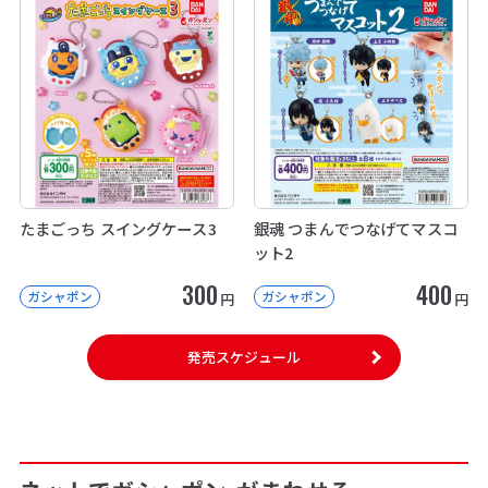
たまごっち スイングケース3
銀魂 つまんでつなげてマスコ
ット2
300
400
ガシャポン
ガシャポン
円
円
発売スケジュール