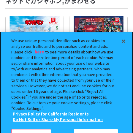
ネットでガシャポン
がまわせる
®
We use unique personal identifier such as cookies to
analyze our traffic and to personalize content and ads.
Please click
here
to see more details about how we use
cookies and the retention period of each cookie. We may
sell or share information about your use of our website
to/with our analytics and advertising partners, who may
combine it with other information that you have provided
まちぼうけ キン肉マン3
機動戦士ガンダム EXVS.（エク
to them or that they have collected from your use of their
services. However, we do not set and use cookies for our
ストリームバーサス） あそーと
users under 16 years of age. Please click “Reject All
コレクション
Cookies” if you are under the age of 16 or to reject all
cookies. To customize your cookie settings, please click
400
400
オンライン
オンライン
円
円
“Cookie Settings”.
Privacy Policy for California Residents
この商品が売っているお店
予約
予約
Do Not Sell or Share My Personal Information