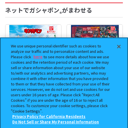
ネットでガシャポン
がまわせる
®
We use unique personal identifier such as cookies to
analyze our traffic and to personalize content and ads.
Please click
here
to see more details about how we use
cookies and the retention period of each cookie. We may
sell or share information about your use of our website
to/with our analytics and advertising partners, who may
combine it with other information that you have provided
to them or that they have collected from your use of their
まちぼうけ キン肉マン3
機動戦士ガンダム EXVS.（エク
services. However, we do not set and use cookies for our
ストリームバーサス） あそーと
users under 16 years of age. Please click “Reject All
コレクション
Cookies” if you are under the age of 16 or to reject all
cookies. To customize your cookie settings, please click
400
400
オンライン
オンライン
“Cookie Settings”.
円
円
Privacy Policy for California Residents
この商品が売っているお店
Do Not Sell or Share My Personal Information
予約
予約