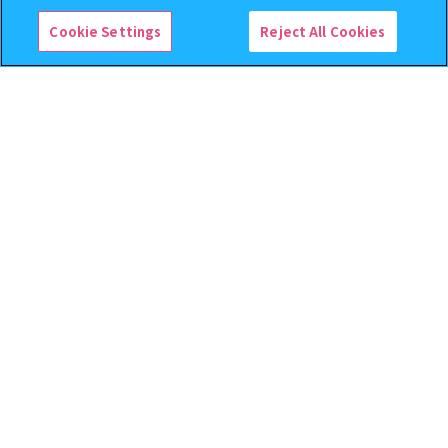
Cookie Settings
Reject All Cookies
逆転裁判 つまんでつなげて
クレヨンしんちゃん まちぼ
ますこっと【2次】
うけ８ 『映画クレヨンしんち
ゃん 暗黒タマタマ大追跡』【2
次：2026年12月発送】
400
300
オンライン
オンライン
円
円
予約
予約