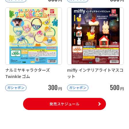
ナルミヤキャラクターズ
miffy インテリアライトマスコ
Twinkle ゴム
ット
300
500
ガシャポン
ガシャポン
円
円
発売スケジュール