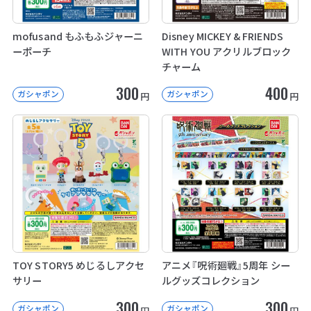
mofusand もふもふジャーニ
Disney MICKEY & FRIENDS
ーポーチ
WITH YOU アクリルブロック
チャーム
300
400
ガシャポン
ガシャポン
円
円
TOY STORY5 めじるしアクセ
アニメ『呪術廻戦』5周年 シー
サリー
ルグッズコレクション
300
300
ガシャポン
ガシャポン
円
円