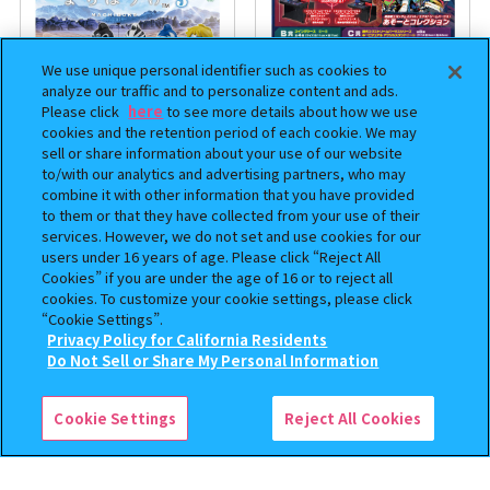
We use unique personal identifier such as cookies to
analyze our traffic and to personalize content and ads.
Please click
here
to see more details about how we use
cookies and the retention period of each cookie. We may
sell or share information about your use of our website
to/with our analytics and advertising partners, who may
まちぼうけ キン肉マン3
機動戦士ガンダム EXVS.（エク
combine it with other information that you have provided
ストリームバーサス） あそーと
to them or that they have collected from your use of their
コレクション
services. However, we do not set and use cookies for our
users under 16 years of age. Please click “Reject All
400
400
Cookies” if you are under the age of 16 or to reject all
オンライン
オンライン
円
円
cookies. To customize your cookie settings, please click
“Cookie Settings”.
予約
予約
Privacy Policy for California Residents
この商品が売っているお店
Do Not Sell or Share My Personal Information
Cookie Settings
Reject All Cookies