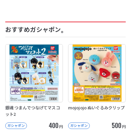
おすすめガシャポン
®
銀魂 つまんでつなげてマスコ
mojojojo ぬいぐるみクリップ
ット2
400
500
ガシャポン
ガシャポン
円
円