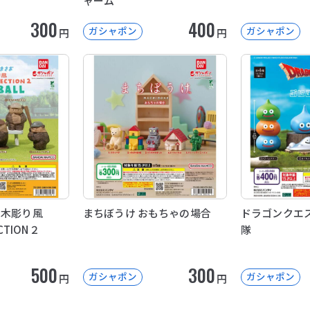
ャーム
300
400
ガシャポン
ガシャポン
円
円
 木彫り風
まちぼうけ おもちゃの場合
ドラゴンクエス
ECTION２
隊
500
300
ガシャポン
ガシャポン
円
円