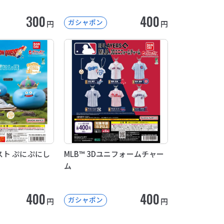
300
400
ガシャポン
円
円
ト ぷにぷにし
MLB™ 3Dユニフォームチャー
ム
400
400
ガシャポン
円
円