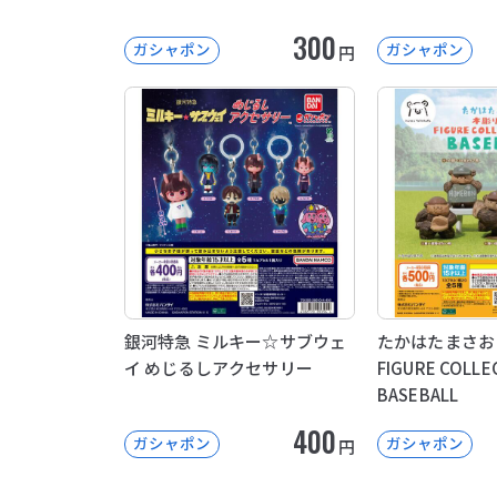
300
ガシャポン
ガシャポン
円
銀河特急 ミルキー☆サブウェ
たかはたまさお
イ めじるしアクセサリー
FIGURE COLL
BASEBALL
400
ガシャポン
ガシャポン
円