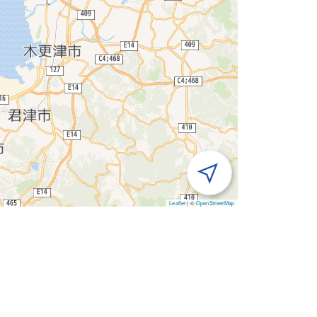
Leaflet
|
©
OpenStreetMap