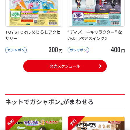
TOY STORY5 めじるしアクセ
“ディズニーキャラクター” な
サリー
かよしペアスイング2
300
400
ガシャポン
ガシャポン
円
円
発売スケジュール
ネットでガシャポン
がまわせる
®
予約
予約