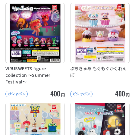
VIRUSWEETS figure
ぷちきゅあ もぐもぐかくれん
collection ～Summer
ぼ
Festival～
400
400
ガシャポン
ガシャポン
円
円