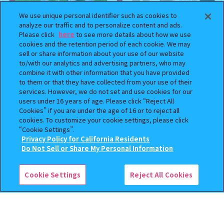
We use unique personal identifier such as cookies to
analyze our traffic and to personalize content and ads.
Please click
here
to see more details about how we use
cookies and the retention period of each cookie. We may
sell or share information about your use of our website
to/with our analytics and advertising partners, who may
combine it with other information that you have provided
to them or that they have collected from your use of their
ハイキュー!! ねむらせ隊3
劇場版『チェンソーマン レゼ
services. However, we do not set and use cookies for our
篇』 まちぼうけ
users under 16 years of age. Please click “Reject All
Cookies” if you are under the age of 16 or to reject all
400
500
オンライン
オンライン
円
円
cookies. To customize your cookie settings, please click
“Cookie Settings”.
予約
Privacy Policy for California Residents
この商品が売っているお店
Do Not Sell or Share My Personal Information
Cookie Settings
Reject All Cookies