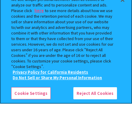
analyze our traffic and to personalize content and ads.
Please click
here
to see more details about how we use
cookies and the retention period of each cookie. We may
sell or share information about your use of our website
to/with our analytics and advertising partners, who may
combine it with other information that you have provided
BOUNTY HUNTER 『スカル
おジャ魔女どれみ めじるし
to them or that they have collected from your use of their
くん』ミニチュアフィギュアコ
アクセサリー ポロンタップ
services. However, we do not set and use cookies for our
レクション２
ver. 2
users under 16 years of age. Please click “Reject All
Cookies” if you are under the age of 16 or to reject all
500
300
cookies. To customize your cookie settings, please click
オンライン
オンライン
円
円
“Cookie Settings”.
Privacy Policy for California Residents
予約
予約
この商品が売っているお店
Do Not Sell or Share My Personal Information
Cookie Settings
Reject All Cookies