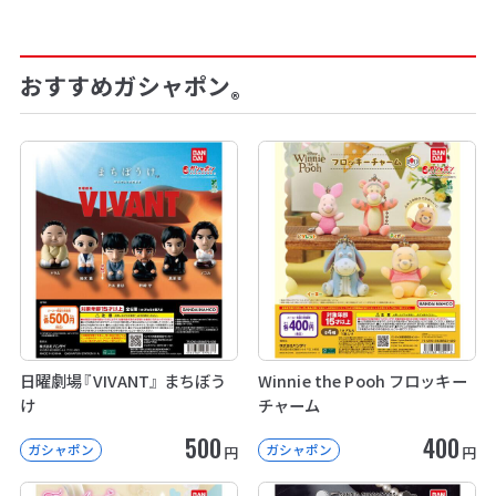
おすすめガシャポン
®
日曜劇場『VIVANT』 まちぼう
Winnie the Pooh フロッキー
け
チャーム
500
400
ガシャポン
ガシャポン
円
円