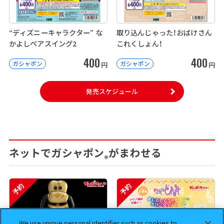
“ディズニーキャラクター” な
取り込んじゃった！おばけさん
かよしペアスイング2
これくしょん！
400
400
ガシャポン
ガシャポン
円
円
発売スケジュール
ネットでガシャポン
がまわせる
®
予約
予約
We use unique personal identifier such as cookies to