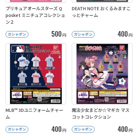
プリキュアオールスターズ Q
DEATH NOTE おくるみますこ
posket ミニチュアコレクショ
っとチャーム
ン２
500
400
ガシャポン
ガシャポン
円
円
MLB™ 3Dユニフォームチャー
魔法少女まどか☆マギカ マス
ム
コットコレクション
400
400
ガシャポン
ガシャポン
円
円