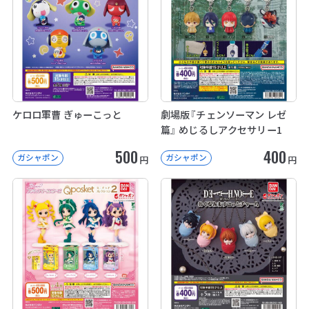
ケロロ軍曹 ぎゅーこっと
劇場版『チェンソーマン レゼ
篇』 めじるしアクセサリー1
500
400
ガシャポン
ガシャポン
円
円