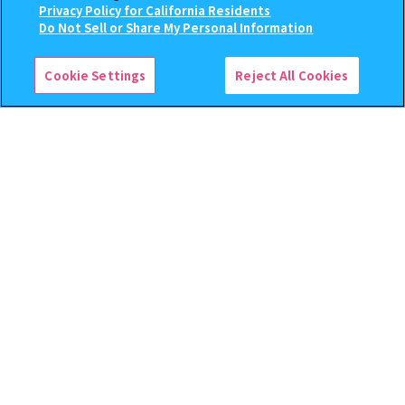
Privacy Policy for California Residents
レクション２
ver. 2
この商品が売っているお店
Do Not Sell or Share My Personal Information
500
300
オンライン
オンライン
円
円
Cookie Settings
Reject All Cookies
予約
予約
じょせまる ミニチュアパッケ
ハイキュー!! ねむらせ隊3
ージチャーム
500
400
オンライン
オンライン
円
円
予約
予約