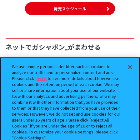
発売スケジュール
ネットでガシャポン
がまわせる
®
We use unique personal identifier such as cookies to
予約
予約
analyze our traffic and to personalize content and ads.
Please click
here
to see more details about how we use
cookies and the retention period of each cookie. We may
sell or share information about your use of our website
to/with our analytics and advertising partners, who may
combine it with other information that you have provided
to them or that they have collected from your use of their
services. However, we do not set and use cookies for our
users under 16 years of age. Please click “Reject All
Cookies” if you are under the age of 16 or to reject all
BOUNTY HUNTER 『スカル
おジャ魔女どれみ めじるし
cookies. To customize your cookie settings, please click
くん』ミニチュアフィギュアコ
アクセサリー ポロンタップ
“Cookie Settings”.