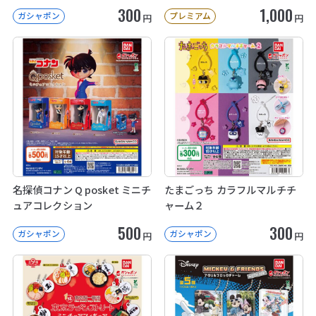
300
1,000
ガシャポン
プレミアム
円
円
名探偵コナン Q posket ミニチ
たまごっち カラフルマルチチ
ュアコレクション
ャーム２
500
300
ガシャポン
ガシャポン
円
円