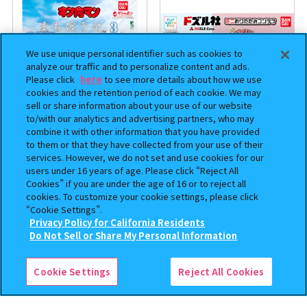
We use unique personal identifier such as cookies to
analyze our traffic and to personalize content and ads.
Please click
here
to see more details about how we use
cookies and the retention period of each cookie. We may
sell or share information about your use of our website
to/with our analytics and advertising partners, who may
combine it with other information that you have provided
まちぼうけ キン肉マン3
【フラットガシャポン】ドズル
to them or that they have collected from your use of their
services. However, we do not set and use cookies for our
社 ミニおりたたみコンテナ
users under 16 years of age. Please click “Reject All
400
500
Cookies” if you are under the age of 16 or to reject all
オンライン
オンライン
円
円
cookies. To customize your cookie settings, please click
“Cookie Settings”.
Privacy Policy for California Residents
この商品が売っているお店
Do Not Sell or Share My Personal Information
Cookie Settings
Reject All Cookies