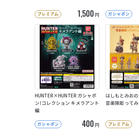
1,500
プレミアム
ガシャポン
円
HUNTER×HUNTER ガシャポ
はしもとみおの
ン！コレクション キメラアント
音楽隊彫ってみ
編
400
ガシャポン
プレミアム
円