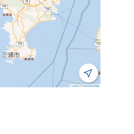
Leaflet
|
©
OpenStreetMap