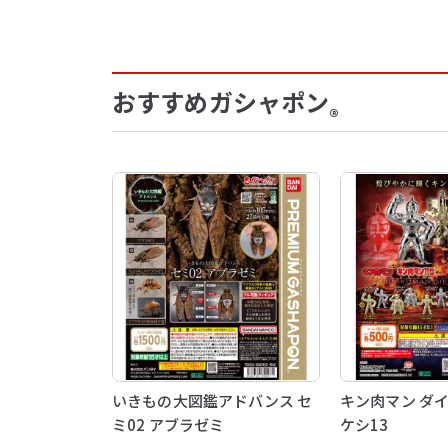
おすすめガシャポン
®
いきもの大図鑑アドバンス セ
キン肉マン ダ
ミ02 アブラゼミ
ケシ13