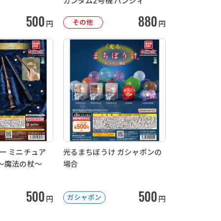
ガンダム2号機 バンシィ
500
880
その他
円
円
ー ミニチュア
光るまちぼうけ ガシャポンの
～魔法の杖～
場合
500
500
ガシャポン
円
円