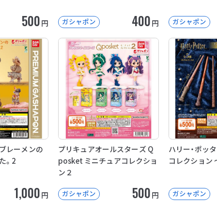
500
400
ガシャポン
ガシャポン
円
円
ブレーメンの
プリキュアオールスターズ Q
ハリー・ポッタ
た。2
posket ミニチュアコレクショ
コレクション 
ン２
1,000
500
ガシャポン
ガシャポン
円
円