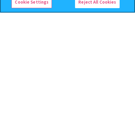
Cookie Settings
Reject All Cookies
【フラットガシャポン】ドズル
機動戦士ガンダム EXVS.（エク
社 ミニおりたたみコンテナ
ストリームバーサス） あそーと
コレクション
500
400
オンライン
オンライン
円
円
予約
予約