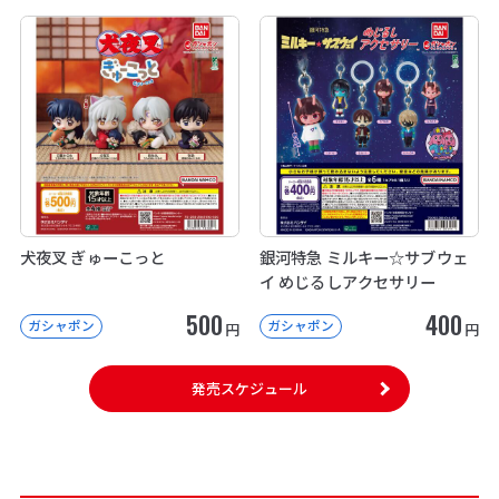
犬夜叉 ぎゅーこっと
銀河特急 ミルキー☆サブウェ
イ めじるしアクセサリー
500
400
ガシャポン
ガシャポン
円
円
発売スケジュール