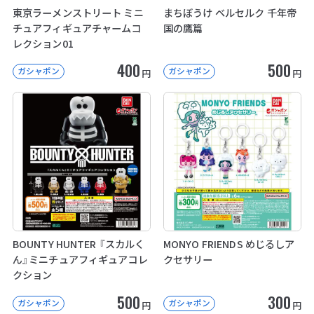
東京ラーメンストリート ミニ
まちぼうけ ベルセルク 千年帝
チュアフィギュアチャームコ
国の鷹篇
レクション01
400
500
ガシャポン
ガシャポン
円
円
BOUNTY HUNTER 『スカルく
MONYO FRIENDS めじるしア
ん』ミニチュアフィギュアコレ
クセサリー
クション
500
300
ガシャポン
ガシャポン
円
円