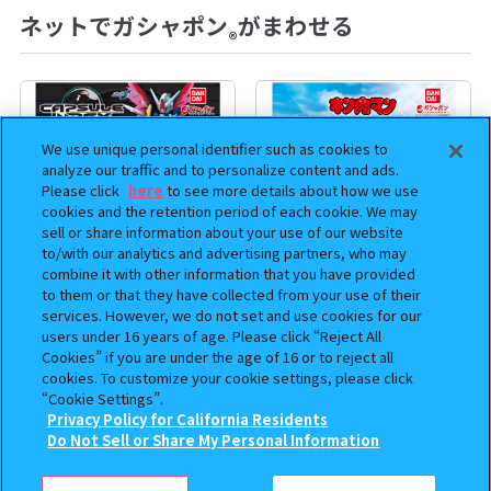
ネットでガシャポン
がまわせる
®
We use unique personal identifier such as cookies to
analyze our traffic and to personalize content and ads.
Please click
here
to see more details about how we use
cookies and the retention period of each cookie. We may
sell or share information about your use of our website
to/with our analytics and advertising partners, who may
combine it with other information that you have provided
to them or that they have collected from your use of their
services. However, we do not set and use cookies for our
機動戦士ガンダム CAPSULE
まちぼうけ キン肉マン3
users under 16 years of age. Please click “Reject All
INDEX 03
Cookies” if you are under the age of 16 or to reject all
400
400
cookies. To customize your cookie settings, please click
オンライン
オンライン
円
円
“Cookie Settings”.
Privacy Policy for California Residents
この商品が売っているお店
Do Not Sell or Share My Personal Information