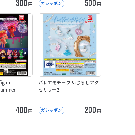
300
500
ガシャポン
円
円
igure
バレエモチーフ めじるしアク
～Summer
セサリー2
400
200
ガシャポン
円
円