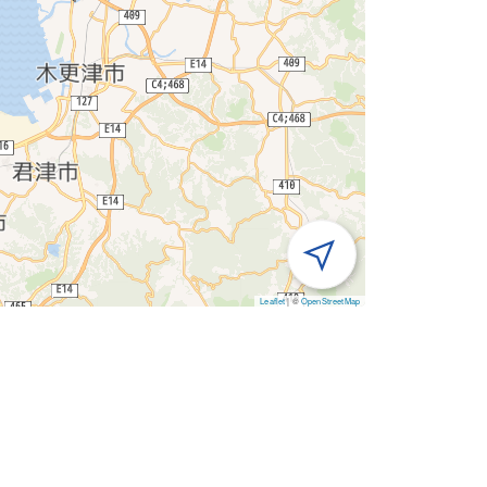
Leaflet
|
©
OpenStreetMap