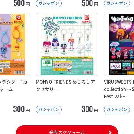
500
500
ガシャポン
ガシャポン
円
円
ラクター” カ
MONYO FRIENDS めじるしア
VIRUSWEETS f
ャーム
クセサリー
collection 
Festival～
300
300
ガシャポン
ガシャポン
円
円
発売スケジュール