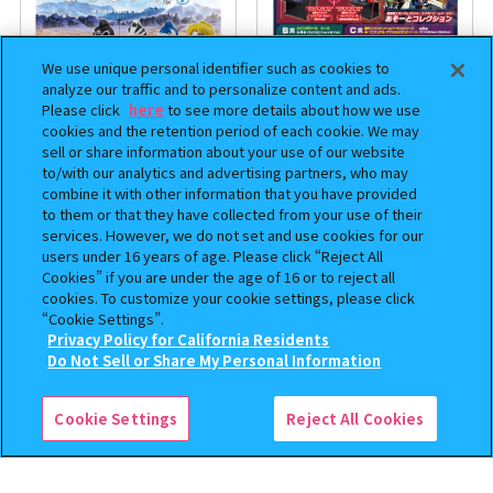
We use unique personal identifier such as cookies to
analyze our traffic and to personalize content and ads.
Please click
here
to see more details about how we use
cookies and the retention period of each cookie. We may
sell or share information about your use of our website
to/with our analytics and advertising partners, who may
まちぼうけ キン肉マン3
機動戦士ガンダム EXVS.（エク
combine it with other information that you have provided
ストリームバーサス） あそーと
to them or that they have collected from your use of their
コレクション
services. However, we do not set and use cookies for our
users under 16 years of age. Please click “Reject All
400
400
Cookies” if you are under the age of 16 or to reject all
オンライン
オンライン
円
円
cookies. To customize your cookie settings, please click
“Cookie Settings”.
予約
予約
Privacy Policy for California Residents
この商品が売っているお店
Do Not Sell or Share My Personal Information
Cookie Settings
Reject All Cookies