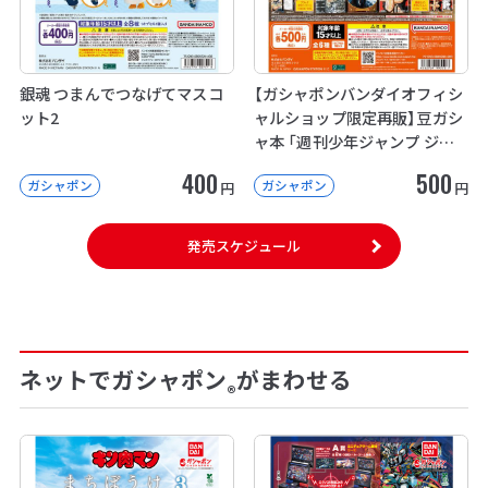
銀魂 つまんでつなげてマスコ
【ガシャポンバンダイオフィシ
ット2
ャルショップ限定再販】豆ガシ
ャ本 「週刊少年ジャンプ ジャ
ンプコミックスコレクション」
400
500
ガシャポン
ガシャポン
04
円
円
発売スケジュール
ネットでガシャポン
がまわせる
®