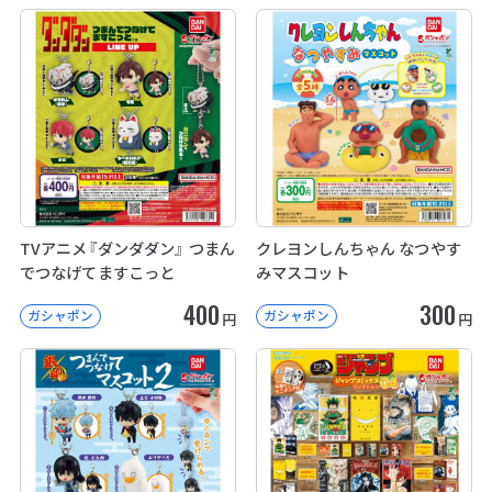
TVアニメ『ダンダダン』 つまん
クレヨンしんちゃん なつやす
でつなげてますこっと
みマスコット
400
300
ガシャポン
ガシャポン
円
円