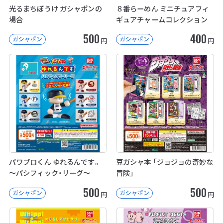
光るまちぼうけ ガシャポンの
８番らーめん ミニチュアフィ
場合
ギュアチャームコレクション
500
400
ガシャポン
ガシャポン
円
円
パワプロくん ゆれるんです。
豆ガシャ本 「ジョジョの奇妙な
～パシフィック・リーグ～
冒険」
500
500
ガシャポン
ガシャポン
円
円