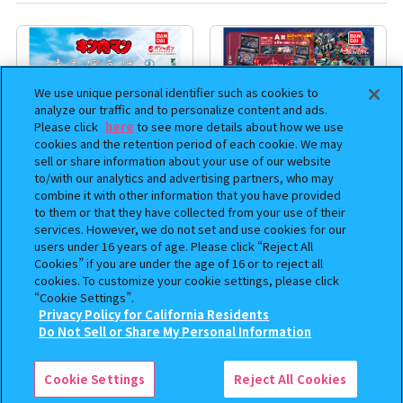
We use unique personal identifier such as cookies to
analyze our traffic and to personalize content and ads.
Please click
here
to see more details about how we use
cookies and the retention period of each cookie. We may
sell or share information about your use of our website
to/with our analytics and advertising partners, who may
combine it with other information that you have provided
to them or that they have collected from your use of their
まちぼうけ キン肉マン3
機動戦士ガンダム EXVS.（エク
services. However, we do not set and use cookies for our
ストリームバーサス） あそーと
users under 16 years of age. Please click “Reject All
コレクション
Cookies” if you are under the age of 16 or to reject all
cookies. To customize your cookie settings, please click
400
400
オンライン
オンライン
“Cookie Settings”.
円
円
Privacy Policy for California Residents
この商品が売っているお店
Do Not Sell or Share My Personal Information
予約
Cookie Settings
Reject All Cookies