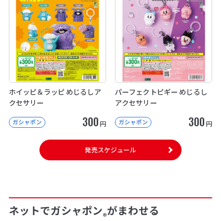
ホイッピ＆ラッピ めじるしア
パーフェクトピギー めじるし
クセサリー
アクセサリー
300
300
ガシャポン
ガシャポン
円
円
発売スケジュール
ネットでガシャポン
がまわせる
®