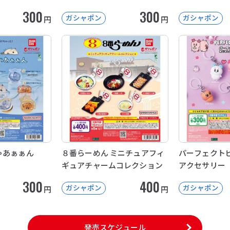
300
300
ガシャポン
ガシャポン
円
円
ゃあぁぁん
８番らーめん ミニチュアフィ
パーフェクトピ
ギュアチャームコレクション
アクセサリー
300
400
ガシャポン
ガシャポン
円
円
発売スケジュール