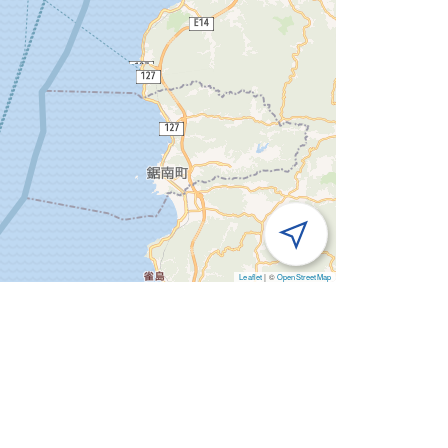
Leaflet
|
©
OpenStreetMap