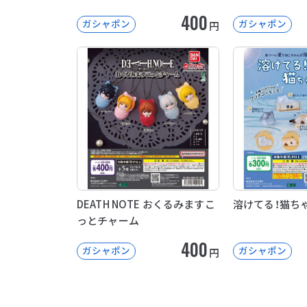
400
ガシャポン
ガシャポン
円
DEATH NOTE おくるみますこ
溶けてる！猫ち
っとチャーム
400
ガシャポン
ガシャポン
円