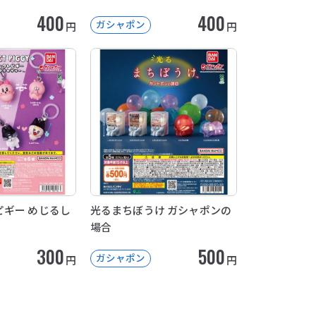
400
400
ガシャポン
円
円
ギー めじるし
光るまちぼうけ ガシャポンの
場合
300
500
ガシャポン
円
円