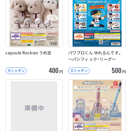
capsule flockies うめ吉
パワプロくん ゆれるんです。
～パシフィック・リーグ～
400
500
ガシャポン
ガシャポン
円
円