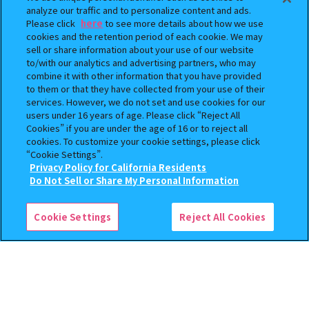
analyze our traffic and to personalize content and ads.
Please click
here
to see more details about how we use
cookies and the retention period of each cookie. We may
sell or share information about your use of our website
to/with our analytics and advertising partners, who may
まちぼうけ キン肉マン3
【フラットガシャポン】ドズル
combine it with other information that you have provided
社 ミニおりたたみコンテナ
to them or that they have collected from your use of their
services. However, we do not set and use cookies for our
400
500
オンライン
オンライン
円
円
users under 16 years of age. Please click “Reject All
Cookies” if you are under the age of 16 or to reject all
cookies. To customize your cookie settings, please click
“Cookie Settings”.
Privacy Policy for California Residents
この商品が売っているお店
Do Not Sell or Share My Personal Information
Cookie Settings
Reject All Cookies
機動戦士ガンダム EXVS.（エク
機動戦士ガンダム CAPSULE
ストリームバーサス） あそーと
INDEX 03