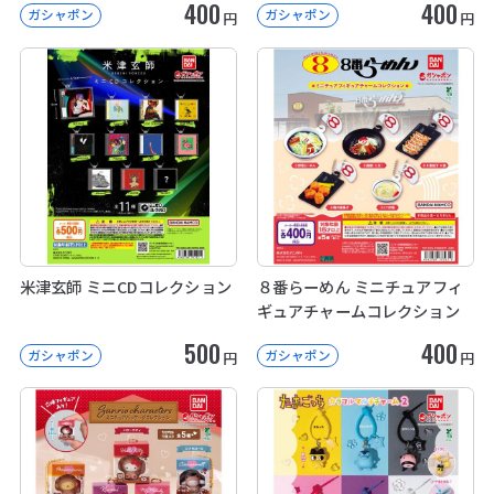
400
400
ガシャポン
ガシャポン
円
円
米津玄師 ミニCDコレクション
８番らーめん ミニチュアフィ
ギュアチャームコレクション
500
400
ガシャポン
ガシャポン
円
円