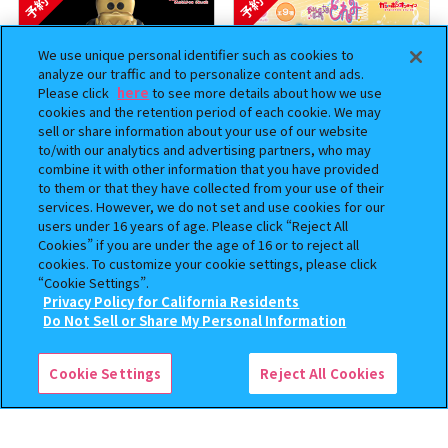
予約
予約
We use unique personal identifier such as cookies to
analyze our traffic and to personalize content and ads.
Please click
here
to see more details about how we use
cookies and the retention period of each cookie. We may
sell or share information about your use of our website
to/with our analytics and advertising partners, who may
combine it with other information that you have provided
to them or that they have collected from your use of their
BOUNTY HUNTER 『スカル
おジャ魔女どれみ めじるし
services. However, we do not set and use cookies for our
くん』ミニチュアフィギュアコ
アクセサリー ポロンタップ
users under 16 years of age. Please click “Reject All
Cookies” if you are under the age of 16 or to reject all
レクション２
ver. 2
cookies. To customize your cookie settings, please click
500
300
“Cookie Settings”.
オンライン
オンライン
円
円
Privacy Policy for California Residents
この商品が売っているお店
Do Not Sell or Share My Personal Information
予約
予約
Cookie Settings
Reject All Cookies