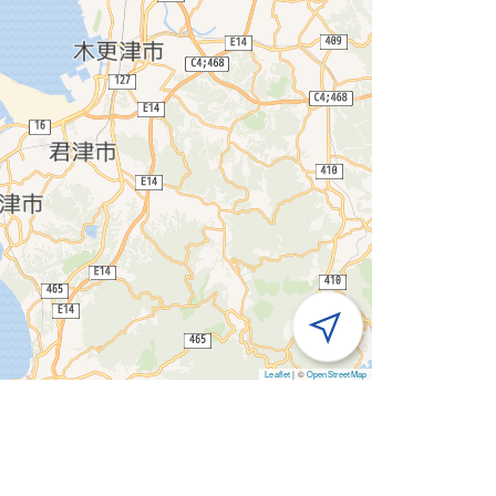
Leaflet
|
©
OpenStreetMap