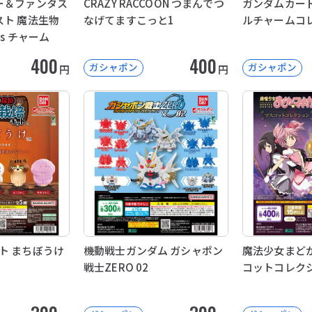
ー＆ファンタス
CRAZY RACCOON つまんでつ
ガンダムカード
スト 魔法生物
なげてますこっと1
ルチャームコ
kies チャーム
400
400
ガシャポン
ガシャポン
円
円
ト まちぼうけ
機動戦士ガンダム ガシャポン
魔法少女まどか
戦士ZERO 02
コットコレク