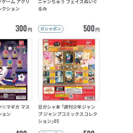
ゲーム アクリ
ニャンちゅう フェイスぬいぐ
レクション
るみ
300
500
ガシャポン
円
円
☆マギカ マス
豆ガシャ本 「週刊少年ジャン
ション
プ ジャンプコミックスコレク
ション」05