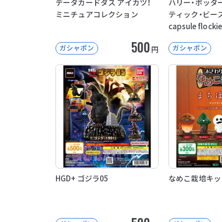
データカードダス アイカツ！
ハリー・ポッタ
ミニチュアコレクション
ティック・ビー
capsule floc
500
ガシャポン
ガシャポン
円
HGD+ ゴジラ05
なめこ栽培キッ