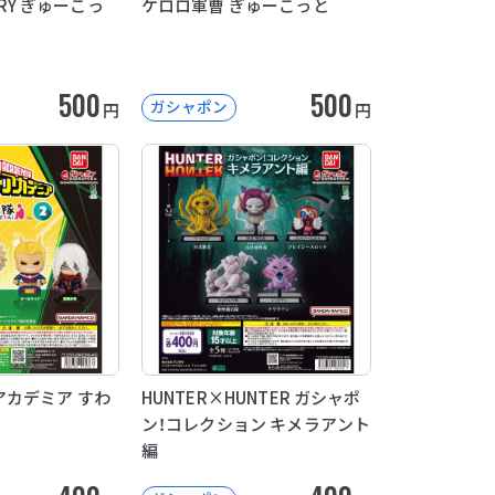
ERRY ぎゅーこっ
ケロロ軍曹 ぎゅーこっと
500
500
ガシャポン
円
円
カデミア すわ
HUNTER×HUNTER ガシャポ
ン！コレクション キメラアント
編