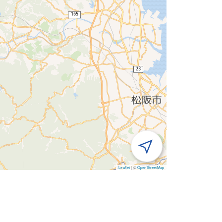
Leaflet
|
©
OpenStreetMap