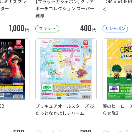
ルミナスプレ
【フラットガシャポン】クリア
TOM and J
イダー
ポーチコレクション スーパー
と
戦隊
1,000
400
フラット
ガシャポン
円
円
02
プリキュアオールスターズ ぴ
僕のヒーローア
たっとなかよしチャーム
らせ隊2