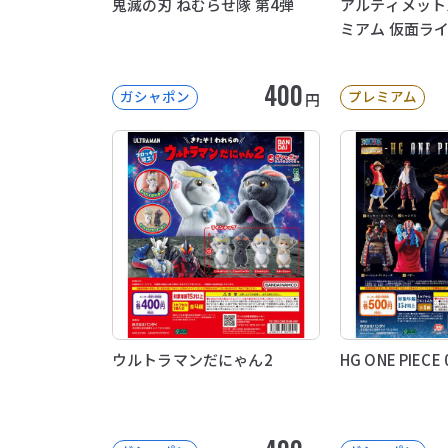
鬼滅の刃 ねむらせ隊 第4弾
アルティメット
ミアム 仮面ラ
400
ガシャポン
プレミアム
円
ウルトラマンだにゃん2
HG ONE PIECE 