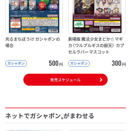
光るまちぼうけ ガシャポンの
劇場版 魔法少女まどか☆マギ
場合
カ〈ワルプルギスの廻天〉 カプ
セルラバーマスコット
500
300
ガシャポン
ガシャポン
円
円
発売スケジュール
ネットでガシャポン
がまわせる
®