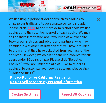
We use unique personal identifier such as cookies to
analyze our traffic and to personalize content and ads.
Please click
here
to see more details about how we use
cookies and the retention period of each cookie. We may
sell or share information about your use of our website
to/with our analytics and advertising partners, who may
combine it with other information that you have provided
to them or that they have collected from your use of their
まちぼうけ キン肉マン3
【フラットガシャポン】ドズル
services. However, we do not set and use cookies for our
社 ミニおりたたみコンテナ
users under 16 years of age. Please click “Reject All
400
500
Cookies” if you are under the age of 16 or to reject all
オンライン
オンライン
円
円
cookies. To customize your cookie settings, please click
“Cookie Settings”.
Privacy Policy for California Residents
この商品が売っているお店
Do Not Sell or Share My Personal Information
Cookie Settings
Reject All Cookies