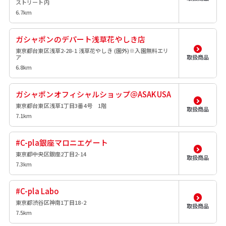
ストリート内
6.7km
ガシャポンのデパート浅草花やしき店
東京都台東区浅草2-28-1 浅草花やしき (園外)※入園無料エリ
ア
取扱商品
6.8km
ガシャポンオフィシャルショップ＠ASAKUSA
東京都台東区浅草1丁目3番4号 1階
取扱商品
7.1km
#C-pla銀座マロニエゲート
東京都中央区銀座2丁目2-14
取扱商品
7.3km
#C-pla Labo
東京都渋谷区神南1丁目18-2
取扱商品
7.5km