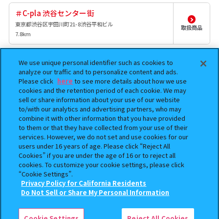
＃C-pla 渋谷センター街
東京都渋谷区宇田川町21-8渋谷平和ビル
取扱商品
7.8km
ガチャガチャの森樹モールプラザ店
We use unique personal identifier such as cookies to
analyze our traffic and to personalize content and ads.
埼玉県川口市栄町3-13-1樹モールプラザ1F 107-2
取扱商品
Please click
here
to see more details about how we use
8.2km
cookies and the retention period of each cookie. We may
sell or share information about your use of our website
ガシャポンバンダイオフィシャルショップ東
to/with our analytics and advertising partners, who may
京ソラマチ店
combine it with other information that you have provided
東京都墨田区押上一丁目1番2号 東京ソラマチスカイツリータ
to them or that they have collected from your use of their
取扱商品
ウン4F イーストヤード 10 番地
services. However, we do not set and use cookies for our
8.3km
users under 16 years of age. Please click “Reject All
Cookies” if you are under the age of 16 or to reject all
cookies. To customize your cookie settings, please click
ガチャガチャの森オリナス錦糸町店
“Cookie Settings”.
東京都墨田区太平4-1-2 オリナス錦糸町3F
Privacy Policy for California Residents
取扱商品
9.1km
Do Not Sell or Share My Personal Information
検索中の商品
超宇宙刑事ギャバン インフィニティ GPエモ
＃C-plaパルコ錦糸町
ルギア02
Cookie Settings
Reject All Cookies