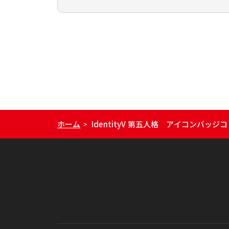
ホーム
IdentityV 第五人格 アイコンバ
>