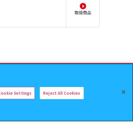
取扱商品
Cookie Settings
Reject All Cookies
検索中の商品
SPY×FAMILY ぷにとっぷぱっけーじのあ
そーと