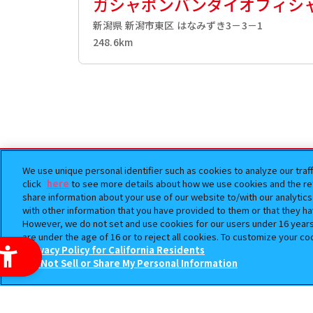
ガシャポンバンダイオフィシ
新潟県 新潟市東区 はなみずき3－3－1
248.6km
ホーム
SPY×FAMILY ぷにとっぷぱっけー
>
We use unique personal identifier such as cookies to analyze our traf
click
here
to see more details about how we use cookies and the ret
share information about your use of our website to/with our analytic
with other information that you have provided to them or that they ha
However, we do not set and use cookies for our users under 16 years o
are under the age of 16 or to reject all cookies. To customize your co
Privacy Policy for California Residents
Do Not Sell or Share My Personal Information