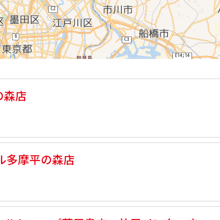
かの森店
ル多摩平の森店