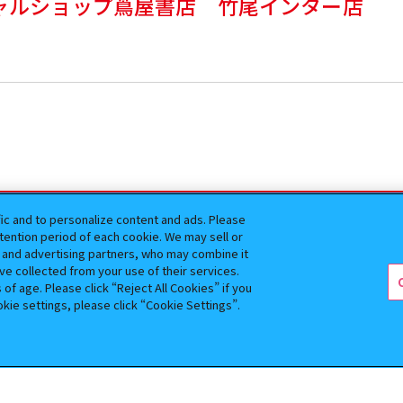
ャルショップ蔦屋書店 竹尾インター店
じのあそーと｜全国のお店をカンタン検索
fic and to personalize content and ads. Please
ention period of each cookie. We may sell or
s and advertising partners, who may combine it
ve collected from your use of their services.
ガシャポン公式アカウント
f age. Please click “Reject All Cookies” if you
okie settings, please click “Cookie Settings”.