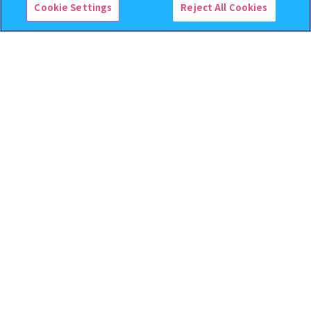
ら ネイルシール
ガシャポンバンダイオフィシャルショップ未
Cookie Settings
Reject All Cookies
来屋書店新松戸店
取扱商品
千葉県松戸市新松戸3-2-2
20.6km
ガシャココららぽーと富士見
埼玉県富士見市山室１丁目１３１３ららぽーと富士見
取扱商品
21.2km
1 / 15
ホーム
【フラットガシャポン】カードキャプターさくら ネイルシール
>
ガシャポン公式アカウント