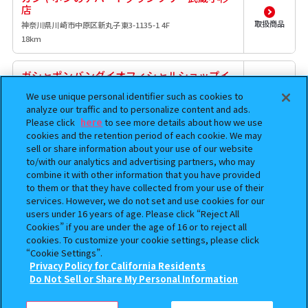
店
取扱商品
神奈川県川崎市中原区新丸子東3-1135-1 4F
18km
ガシャポンバンダイオフィシャルショップイ
オンレイクタウンmori店
We use unique personal identifier such as cookies to
埼玉県越谷市レイクタウン3-1-1 イオンレイクタウンmori
取扱商品
analyze our traffic and to personalize content and ads.
3F
Please click
here
to see more details about how we use
19.6km
cookies and the retention period of each cookie. We may
sell or share information about your use of our website
ガシャポンのデパートイオンレイクタウン
to/with our analytics and advertising partners, who may
mori店
combine it with other information that you have provided
to them or that they have collected from your use of their
埼玉県越谷市レイクタウン３丁目１番地１ イオンレイクタ
取扱商品
ウンｍｏｒｉ３Ｆ
services. However, we do not set and use cookies for our
19.6km
users under 16 years of age. Please click “Reject All
Cookies” if you are under the age of 16 or to reject all
cookies. To customize your cookie settings, please click
ガシャコココクーンシティさいたま新都心
“Cookie Settings”.
埼玉県さいたま市大宮区吉敷町4丁目263-1
Privacy Policy for California Residents
取扱商品
20.1km
Do Not Sell or Share My Personal Information
検索中の商品
【フラットガシャポン】カードキャプターさく