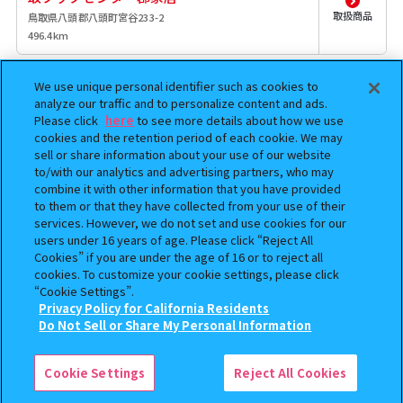
取扱商品
鳥取県八頭郡八頭町宮谷233-2
496.4km
ガシャポンバンダイオフィシャルショップブ
We use unique personal identifier such as cookies to
ックスジュピター店
analyze our traffic and to personalize content and ads.
取扱商品
徳島県板野郡藍住町奥野字西中須6 2-1
Please click
here
to see more details about how we use
cookies and the retention period of each cookie. We may
510.1km
sell or share information about your use of our website
to/with our analytics and advertising partners, who may
ガチャガチャの森マリタイムプラザ高松店
combine it with other information that you have provided
to them or that they have collected from your use of their
香川県高松市サンポート2-1 高松シンボルタワー2階
取扱商品
services. However, we do not set and use cookies for our
539.5km
users under 16 years of age. Please click “Reject All
Cookies” if you are under the age of 16 or to reject all
ガシャポンバンダイオフィシャルショップ
cookies. To customize your cookie settings, please click
TSUTAYA笠岡店
“Cookie Settings”.
取扱商品
岡山県笠岡市富岡233-1
Privacy Policy for California Residents
Do Not Sell or Share My Personal Information
581km
検索中の商品
【フラットガシャポン】ハリー・ポッター ネイ
ルシールコレクション
ガシャポンのデパートTSUTAYA伊勢丘店
Cookie Settings
Reject All Cookies
広島県福山市伊勢丘3-1-1 2F
取扱商品