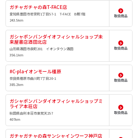
ガチャガチャの森T-FACE店
愛知県豊田市若宮町1丁目57-1 T-FACE B館7階
取扱商品
243.5km
ガシャポンバンダイオフィシャルショップ未
来屋書店酒田北店
取扱商品
山形県酒田市泉町201 イオンタウン酒田
356.1km
#C-plaイオンモール橿原
奈良県橿原市曲川町7丁目20-1
取扱商品
385.2km
ガシャポンバンダイオフィシャルショップミ
ライア本荘店
取扱商品
秋田県由利本荘市東梵天257
407km
ガチャガチャの森サンシャインワーフ神戸店