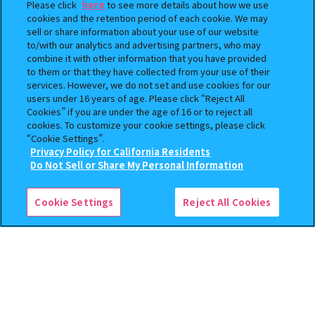
Please click
here
to see more details about how we use
cookies and the retention period of each cookie. We may
sell or share information about your use of our website
ニトリ西成店
to/with our analytics and advertising partners, who may
大阪府大阪市西成区南津守7丁目13-5
取扱商品
combine it with other information that you have provided
402.8km
to them or that they have collected from your use of their
services. However, we do not set and use cookies for our
users under 16 years of age. Please click “Reject All
ニトリ秋田店
Cookies” if you are under the age of 16 or to reject all
秋田県秋田市卸町1丁目1-9
取扱商品
cookies. To customize your cookie settings, please click
442.3km
“Cookie Settings”.
Privacy Policy for California Residents
Do Not Sell or Share My Personal Information
検索中の商品
ニトリ青森大野店
青森県青森市東大野2丁目1-18
“ディズニーキャラクター” Capsule Bottle
取扱商品
Charm
569.8km
Cookie Settings
Reject All Cookies
ガシャポンのデパートPLANT-5 境港店
鳥取県境港市竹内団地276番地
取扱商品
586.2km