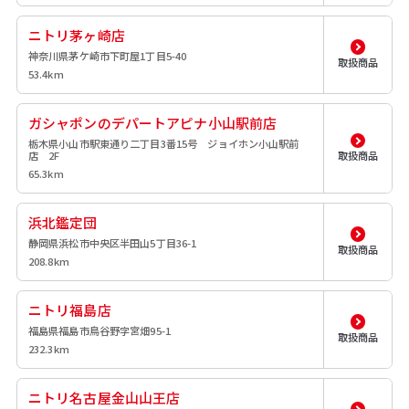
ニトリ茅ヶ崎店
神奈川県茅ケ崎市下町屋1丁目5-40
取扱商品
53.4km
ガシャポンのデパートアピナ小山駅前店
栃木県小山市駅東通り二丁目3番15号 ジョイホン小山駅前
店 2F
取扱商品
65.3km
浜北鑑定団
静岡県浜松市中央区半田山5丁目36-1
取扱商品
208.8km
ニトリ福島店
福島県福島市鳥谷野字宮畑95-1
取扱商品
232.3km
ニトリ名古屋金山山王店