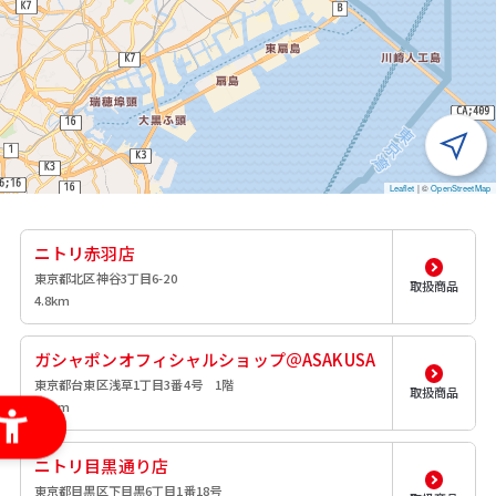
Leaflet
|
©
OpenStreetMap
ニトリ赤羽店
東京都北区神谷3丁目6-20
取扱商品
4.8km
ガシャポンオフィシャルショップ＠ASAKUSA
東京都台東区浅草1丁目3番4号 1階
取扱商品
7.1km
ニトリ目黒通り店
東京都目黒区下目黒6丁目1番18号