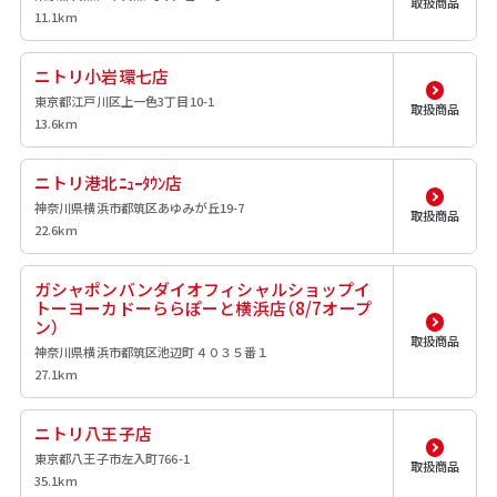
取扱商品
11.1km
ニトリ小岩環七店
東京都江戸川区上一色3丁目10-1
取扱商品
13.6km
ニトリ港北ﾆｭｰﾀｳﾝ店
神奈川県横浜市都筑区あゆみが丘19-7
取扱商品
22.6km
ガシャポンバンダイオフィシャルショップイ
トーヨーカドーららぽーと横浜店（8/7オープ
ン）
取扱商品
神奈川県横浜市都筑区池辺町４０３５番１
27.1km
ニトリ八王子店
東京都八王子市左入町766-1
取扱商品
35.1km