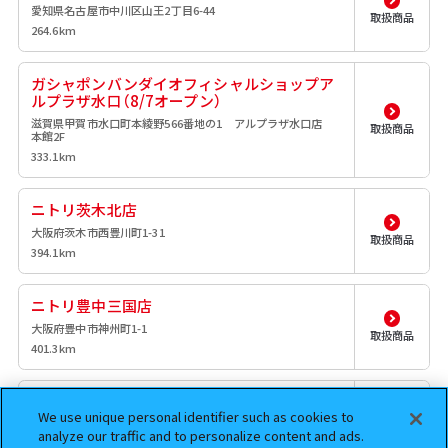
愛知県名古屋市中川区山王2丁目6-44
取扱商品
264.6km
ガシャポンバンダイオフィシャルショップア
ルプラザ水口（8/7オープン）
滋賀県甲賀市水口町本綾野566番地の1 アルプラザ水口店
取扱商品
本館2F
333.1km
ニトリ茨木北店
大阪府茨木市西豊川町1-31
取扱商品
394.1km
ニトリ豊中三国店
大阪府豊中市神州町1-1
取扱商品
401.3km
ニトリ西田辺店
We use unique personal identifier such as cookies to
大阪府大阪市阿倍野区長池町22番23号
取扱商品
analyze our traffic and to personalize content and ads.
402km