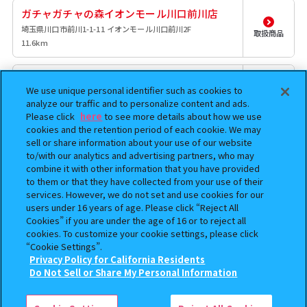
ガチャガチャの森イオンモール川口前川店
埼玉県川口市前川1-1-11 イオンモール川口前川2F
取扱商品
11.6km
ガシャポンのデパートイオンモール北戸田店
We use unique personal identifier such as cookies to
埼玉県戸田市美女木東1-3-1 イオンモール北戸田3F
取扱商品
analyze our traffic and to personalize content and ads.
12.4km
Please click
here
to see more details about how we use
cookies and the retention period of each cookie. We may
sell or share information about your use of our website
ガチャガチャの森浦和コルソ店
to/with our analytics and advertising partners, who may
埼玉県さいたま市浦和区高砂1-12-1 コミュニティプラザ コ
combine it with other information that you have provided
ルソ 3階
取扱商品
to them or that they have collected from your use of their
15.5km
services. However, we do not set and use cookies for our
users under 16 years of age. Please click “Reject All
ガシャポンのデパートBIG FUN平和島店
Cookies” if you are under the age of 16 or to reject all
cookies. To customize your cookie settings, please click
東京都大田区平和島1-1-1 ＢＩＧ ＦＵＮ平和島
取扱商品
“Cookie Settings”.
16.1km
Privacy Policy for California Residents
Do Not Sell or Share My Personal Information
検索中の商品
ガシャポンバンダイオフィシャルショップ
サンリオキャラクターズ きらきらアソートコ
BIG FUN平和島店
レクション