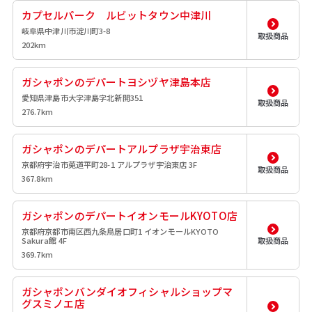
カプセルパーク ルビットタウン中津川
岐阜県中津川市淀川町3-8
取扱商品
202km
ガシャポンのデパートヨシヅヤ津島本店
愛知県津島市大字津島字北新開351
取扱商品
276.7km
ガシャポンのデパートアルプラザ宇治東店
京都府宇治市莵道平町28-1 アルプラザ宇治東店 3F
取扱商品
367.8km
ガシャポンのデパートイオンモールKYOTO店
京都府京都市南区西九条鳥居口町1 イオンモールKYOTO
Sakura館 4F
取扱商品
369.7km
ガシャポンバンダイオフィシャルショップマ
グスミノエ店