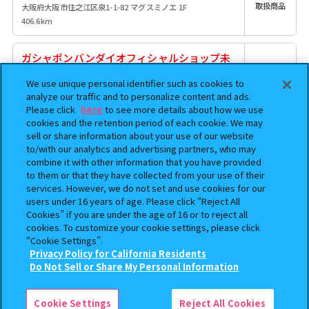
取扱商品
大阪府大阪市住之江区泉1-1-82 マグスミノエ 1F
406.6km
ガシャポンバンダイオフィシャルショップ未
来屋書店桑園店
We use unique personal identifier such as cookies to
取扱商品
北海道札幌市中央区北8条西14丁目28
analyze our traffic and to personalize content and ads.
826.6km
Please click
here
to see more details about how we use
cookies and the retention period of each cookie. We may
sell or share information about your use of our website
to/with our analytics and advertising partners, who may
combine it with other information that you have provided
to them or that they have collected from your use of their
ホーム
カプキャラ BOX BROTHERS｜全国のお店をカンタン検索
>
services. However, we do not set and use cookies for our
users under 16 years of age. Please click “Reject All
Cookies” if you are under the age of 16 or to reject all
ガシャポン公式アカウント
cookies. To customize your cookie settings, please click
“Cookie Settings”.
Privacy Policy for California Residents
Do Not Sell or Share My Personal Information
検索中の商品
カプキャラ BOX BROTHERS
Cookie Settings
Reject All Cookies