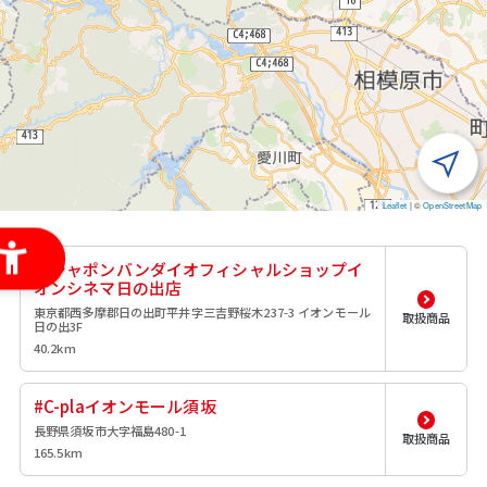
Leaflet
|
©
OpenStreetMap
ガシャポンバンダイオフィシャルショップイ
オンシネマ日の出店
東京都西多摩郡日の出町平井字三吉野桜木237-3 イオンモール
取扱商品
日の出3F
40.2km
#C-plaイオンモール須坂
長野県須坂市大字福島480-1
取扱商品
165.5km