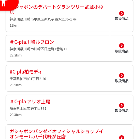
ガシャポンのデパートグランツリー武蔵小杉
店
取扱商品
神奈川県川崎市中原区新丸子東3-1135-1 4F
18km
＃C-pla川崎ルフロン
神奈川県川崎市川崎区日進町1番地11
取扱商品
22.2km
#C-pla柏モディ
千葉県柏市柏1丁目2-26
取扱商品
26.9km
＃C-pla アリオ上尾
埼玉県上尾市壱丁目367
取扱商品
29.3km
ガシャポンバンダイオフィシャルショップイ
オンモール八千代緑が丘店