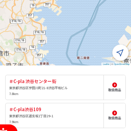
Leaflet
|
©
OpenStreetMap
＃C-pla 渋谷センター街
東京都渋谷区宇田川町21-8渋谷平和ビル
取扱商品
7.8km
＃C-pla渋谷109
東京都渋谷区道玄坂2丁目29-1
取扱商品
7.9km