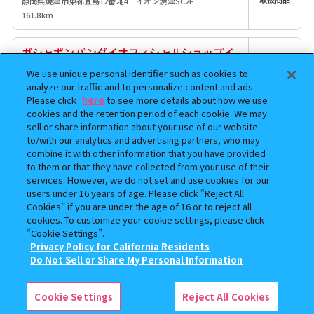
静岡県焼津市東祢宜島12番地4 イオン焼津SC2F
161.8km
ガシャポンバンダイオフィシャルショップイ
オンシネマ豊川店
We use unique personal identifier such as cookies to
取扱商品
愛知県豊川市開運通2-31 イオン豊川店3F
analyze our traffic and to personalize content and ads.
234.8km
Please click
here
to see more details about how we use
cookies and the retention period of each cookie. We may
sell or share information about your use of our website
ガシャポンのデパートおもちゃのバンビ本郷
to/with our analytics and advertising partners, who may
店
combine it with other information that you have provided
取扱商品
富山県富山市本郷新16-8
to them or that they have collected from your use of their
247km
services. However, we do not set and use cookies for our
users under 16 years of age. Please click “Reject All
Cookies” if you are under the age of 16 or to reject all
ガシャポンバンダイオフィシャルショップ未
cookies. To customize your cookie settings, please click
来屋書店守山店
“Cookie Settings”.
愛知県名古屋市守山区笹ヶ根3丁目1228番地 イオン守山店 2
取扱商品
Privacy Policy for California Residents
Ｆ
Do Not Sell or Share My Personal Information
252.4km
検索中の商品
デスソース ミニチュアチャーム
Cookie Settings
Reject All Cookies
#C-pla名古屋矢場町店