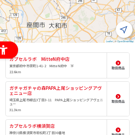
Leaflet
|
©
OpenStreetMap
カプセルラボ MitteN府中店
東京都府中市宮町1-41-2 MitteN府中 7F
取扱商品
22.6km
ガチャガチャの森PAPA上尾ショッピングアヴ
ェニュー店
埼玉県上尾市緑丘3丁目3-11 PAPA上尾ショッピングアヴェニ
取扱商品
ュー
31.3km
カプセルラボ横須賀店
神奈川県横須賀市若松町2丁目30番地
取扱商品