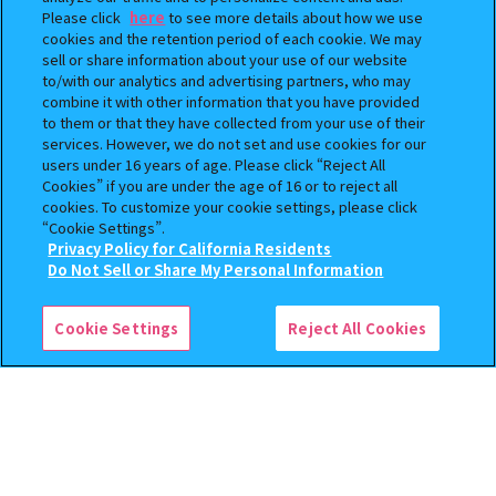
Please click
here
to see more details about how we use
cookies and the retention period of each cookie. We may
sell or share information about your use of our website
to/with our analytics and advertising partners, who may
ホーム
キャンメイク(CANMAKE TOKYO) ミニチュアコレクション
>
combine it with other information that you have provided
to them or that they have collected from your use of their
ガシャポン公式アカウント
services. However, we do not set and use cookies for our
users under 16 years of age. Please click “Reject All
Cookies” if you are under the age of 16 or to reject all
cookies. To customize your cookie settings, please click
“Cookie Settings”.
Privacy Policy for California Residents
Do Not Sell or Share My Personal Information
検索中の商品
ご利用規約
キャンメイク(CANMAKE TOKYO) ミニチュア
コレクション3
Cookie Settings
Reject All Cookies
プライバシーポリシー
よくあるご質問
お問合せ