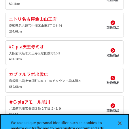
50.1km
ニトリ名古屋金山山王店
愛知県名古屋市中川区山王2丁目6-44
取扱商品
264.6km
#C-pla天王寺ミオ
大阪府大阪市天王寺区悲田院町10-3
取扱商品
401.3km
カプセルラボ出雲店
島根県出雲市大塚町650-1 ゆめタウン出雲本館2F
取扱商品
632.6km
＃C-plaアモール旭川
北海道旭川市豊岡３条２丁目２-１９
取扱商品
920.5km
We use unique personal identifier such as cookies to
analyze our traffic and to personalize content and ads.