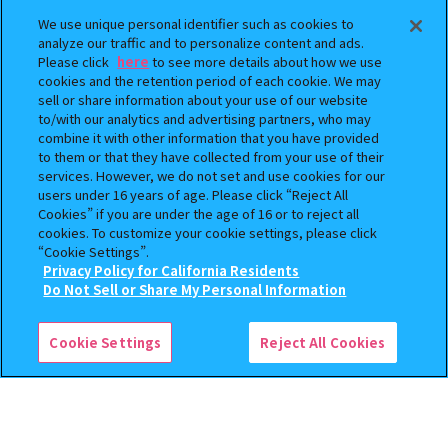
取扱商品
長野県 須坂市 井上770
We use unique personal identifier such as cookies to
164.4km
analyze our traffic and to personalize content and ads.
Please click
here
to see more details about how we use
cookies and the retention period of each cookie. We may
ガシャポンバンダイオフィシャルショップイ
sell or share information about your use of our website
オンシネマ須坂店
to/with our analytics and advertising partners, who may
取扱商品
長野県須坂市大字福島386番地1 イオンモール須坂4F
combine it with other information that you have provided
164.7km
to them or that they have collected from your use of their
services. However, we do not set and use cookies for our
users under 16 years of age. Please click “Reject All
ガシャポンバンダイオフィシャルショップ蔦
Cookies” if you are under the age of 16 or to reject all
屋書店 中野店
cookies. To customize your cookie settings, please click
取扱商品
長野県中野市大字吉田550
“Cookie Settings”.
167.3km
Privacy Policy for California Residents
Do Not Sell or Share My Personal Information
検索中の商品
ガシャポンのデパートアピナ長野村山店
Polly Pocket ミニチュアチャーム２
長野県長野市村山502-1
Cookie Settings
Reject All Cookies
取扱商品
167.3km
ガシャポンのデパートアピナ長野大橋店
長野県長野市若里7-9-12
取扱商品