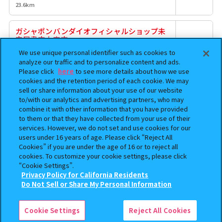
23.6km
ガシャポンバンダイオフィシャルショップ未
来屋書店大宮店
埼玉県さいたま市北区櫛引町２丁目５７４－１ イオン大宮店
We use unique personal identifier such as cookies to
取扱商品
3F
analyze our traffic and to personalize content and ads.
23.7km
Please click
here
to see more details about how we use
cookies and the retention period of each cookie. We may
sell or share information about your use of our website
ガシャコココーチャンフォー若葉台
to/with our analytics and advertising partners, who may
東京都稲城市若葉台2丁目9番2
combine it with other information that you have provided
取扱商品
25.2km
to them or that they have collected from your use of their
services. However, we do not set and use cookies for our
users under 16 years of age. Please click “Reject All
本屋さんのガシャポンのデパートTSUTAYA南
Cookies” if you are under the age of 16 or to reject all
古谷店
cookies. To customize your cookie settings, please click
取扱商品
埼玉県川越市泉町３－１ ウニクス南古谷プラザ棟内
“Cookie Settings”.
27km
Privacy Policy for California Residents
Do Not Sell or Share My Personal Information
検索中の商品
ガチャガチャの森イオンモール春日部店
【フラットガシャポン】リラックマ×チュッパ
チャプス クリアラバーコースター
埼玉県春日部市下柳420-1 イオンモール春日部2Ｆ
Cookie Settings
Reject All Cookies
取扱商品
29.3km