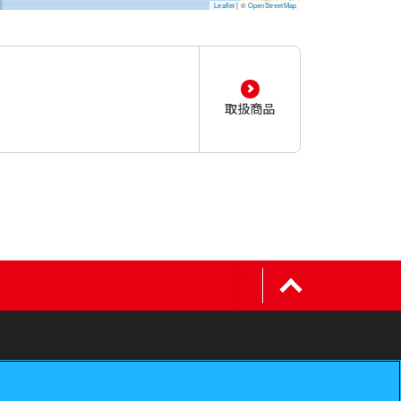
Leaflet
|
©
OpenStreetMap
取扱商品