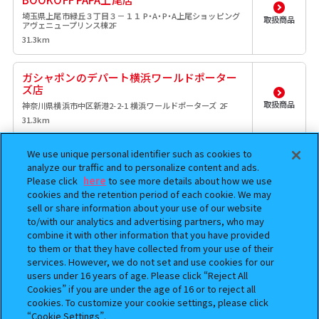
埼玉県上尾市緑丘３丁目３－１１ P・A・P・A上尾ショッピング
取扱商品
アヴェニュープリンス棟2F
31.3km
ガシャポンのデパート横浜ワールドポーター
ズ店
取扱商品
神奈川県横浜市中区新港2-2-1 横浜ワールドポーターズ 2F
31.3km
We use unique personal identifier such as cookies to
ガシャポンバンダイオフィシャルショップ
analyze our traffic and to personalize content and ads.
BOOKOFF 横浜瀬谷南台店
Please click
here
to see more details about how we use
取扱商品
神奈川県横浜市瀬谷区南台1-45-3
cookies and the retention period of each cookie. We may
36.2km
sell or share information about your use of our website
to/with our analytics and advertising partners, who may
combine it with other information that you have provided
ガシャポンのデパートイオンモール座間店
to them or that they have collected from your use of their
神奈川県座間市広野台2-10-4 イオンモール座間店 3F
取扱商品
services. However, we do not set and use cookies for our
36.7km
users under 16 years of age. Please click “Reject All
Cookies” if you are under the age of 16 or to reject all
cookies. To customize your cookie settings, please click
本屋さんのガシャポンのデパート文教堂R412
“Cookie Settings”.
店