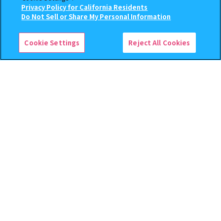
Privacy Policy for California Residents
取扱商品
神奈川県厚木市林1-2-10
Do Not Sell or Share My Personal Information
検索中の商品
45.1km
【フラットガシャポン】アイドリッシュセブン
コレクタブルクリア色紙
Cookie Settings
Reject All Cookies
ガシャポンバンダイオフィシャルショップ未
来屋書店鎌取店
取扱商品
千葉県千葉市緑区おゆみ野３丁目１６番地 イオン鎌取店4F
45.4km
本屋さんのガシャポンのデパートTSUTAYA鴻
巣吹上店
取扱商品
埼玉県鴻巣市袋90-1 FUJI MALL2F TSUTAYA鴻巣吹上店内
46.8km
1 / 5
ホーム
【フラットガシャポン】アイドリッシュセブン コレクタブルク
>