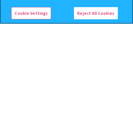
21.5km
アイドリッシュセブン ぷっくりカラフルマル
チチャーム
Cookie Settings
Reject All Cookies
ガチャガチャの森テラスモール松戸店
千葉県松戸市八ヶ崎2ｰ8-1 テラスモール松戸3F
取扱商品
21.6km
ガチャガチャの森イオンモール船橋店
千葉県船橋市山手1-1-8 イオンモール船橋2F
取扱商品
23.4km
1 / 14
ホーム
アイドリッシュセブン ぷっくりカラフルマルチチャーム｜全
>
ガシャポン公式アカウント