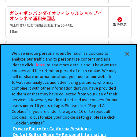
ガシャポンバンダイオフィシャルショップイ
オンシネマ浦和美園店
取扱商品
埼玉県さいたま市緑区美園五丁目50番地1
18km
ガシャポンバンダイオフィシャルショップイ
オンレイクタウンmori店
We use unique personal identifier such as cookies to
analyze our traffic and to personalize content and ads.
埼玉県越谷市レイクタウン3-1-1 イオンレイクタウンmori
取扱商品
3F
Please click
here
to see more details about how we use
19.6km
cookies and the retention period of each cookie. We may
sell or share information about your use of our website
to/with our analytics and advertising partners, who may
ガシャポンのデパートイオンレイクタウン
combine it with other information that you have provided
mori店
to them or that they have collected from your use of their
埼玉県越谷市レイクタウン３丁目１番地１ イオンレイクタ
services. However, we do not set and use cookies for our
取扱商品
ウンｍｏｒｉ３Ｆ
users under 16 years of age. Please click “Reject All
19.6km
Cookies” if you are under the age of 16 or to reject all
cookies. To customize your cookie settings, please click
“Cookie Settings”.
ガシャポンバンダイオフィシャルショップ
Privacy Policy for California Residents
BOOKOFF 409号川崎港町店
Do Not Sell or Share My Personal Information
検索中の商品
取扱商品
神奈川県川崎市川崎区港町12-1