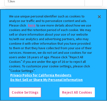
7.3km
#C-pla Labo
We use unique personal identifier such as cookies to
東京都渋谷区神南1丁目18-2
analyze our traffic and to personalize content and ads.
取扱商品
7.5km
Please click
here
to see more details about how we use
cookies and the retention period of each cookie. We may
sell or share information about your use of our website
＃C-pla 渋谷センター街
to/with our analytics and advertising partners, who may
東京都渋谷区宇田川町21-8渋谷平和ビル
combine it with other information that you have provided
取扱商品
7.8km
to them or that they have collected from your use of their
services. However, we do not set and use cookies for our
users under 16 years of age. Please click “Reject All
ガチャガチャの森樹モールプラザ店
Cookies” if you are under the age of 16 or to reject all
埼玉県川口市栄町3-13-1樹モールプラザ1F 107-2
cookies. To customize your cookie settings, please click
取扱商品
8.2km
“Cookie Settings”.
Privacy Policy for California Residents
Do Not Sell or Share My Personal Information
検索中の商品
ガシャポンバンダイオフィシャルショップ東
京ソラマチ店
仮面にゃいだー その4
Cookie Settings
Reject All Cookies
東京都墨田区押上一丁目1番2号 東京ソラマチスカイツリータ
取扱商品
ウン4F イーストヤード 10 番地
8.3km