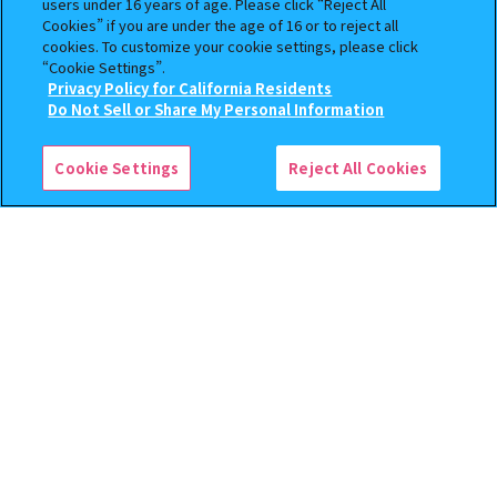
users under 16 years of age. Please click “Reject All
取扱商品
東京都品川区東品川4-12-5 イオン品川ｼｰｻｲﾄﾞSC３Ｆ
Cookies” if you are under the age of 16 or to reject all
13.3km
cookies. To customize your cookie settings, please click
“Cookie Settings”.
Privacy Policy for California Residents
ガシャポンのデパートイトーヨーカドー大井
Do Not Sell or Share My Personal Information
検索中の商品
町店
取扱商品
東京都品川区大井1-3-6 5F
【バンダイナムコオフィシャルショップ限定】
機動戦士ガンダム まちぼうけ ガンダムの場合
13.5km
Cookie Settings
Reject All Cookies
2（ブラッククリアVer.）
ガシャポンバンダイオフィシャルショップ
BOOKOFF 西友大森店
取扱商品
東京都品川区南大井６丁目２７－２５ 西友大森 ３Ｆ
15.6km
ガシャポンのデパートBIG FUN平和島店
東京都大田区平和島1-1-1 ＢＩＧ ＦＵＮ平和島
取扱商品
16.1km
1 / 15