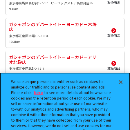
取扱商品
東京都練馬区高野台1-7-17 ピーコックストア高野台店2F
9.4km
ガシャポンのデパートイトーヨーカドー木場
店
取扱商品
東京都江東区木場1-5-30 2F
10.3km
ガシャポンのデパートイトーヨーカドーアリ
オ北砂店
取扱商品
東京都江東区北砂2-17-1
10.8km
We use unique personal identifier such as cookies to
analyze our traffic and to personalize content and ads.
ガシャポンバンダイオフィシャルショップイ
Please click
here
to see more details about how we use
オンモール北戸田店
cookies and the retention period of each cookie. We may
取扱商品
埼玉県戸田市美女木東1-3-1 イオンモール北戸田
sell or share information about your use of our website
12.4km
to/with our analytics and advertising partners, who may
combine it with other information that you have provided
to them or that they have collected from your use of their
ガシャポンバンダイオフィシャルショップ未
services. However, we do not set and use cookies for our
来屋書店品川シーサイド店